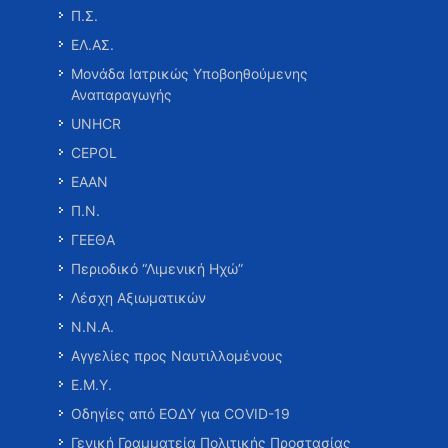
Π.Σ.
ΕΛ.ΑΣ.
Μονάδα Ιατρικώς Υποβοηθούμενης
Αναπαραγωγής
UNHCR
CEPOL
ΕΑΑΝ
Π.Ν.
ΓΕΕΘΑ
Περιοδικό “Λιμενική Ηχώ”
Λέσχη Αξιωματικών
Ν.Ν.Α.
Αγγελίες προς Ναυτιλλομένους
Ε.Μ.Υ.
Οδηγίες από ΕΟΔΥ για COVID-19
Γενική Γραμματεία Πολιτικής Προστασίας