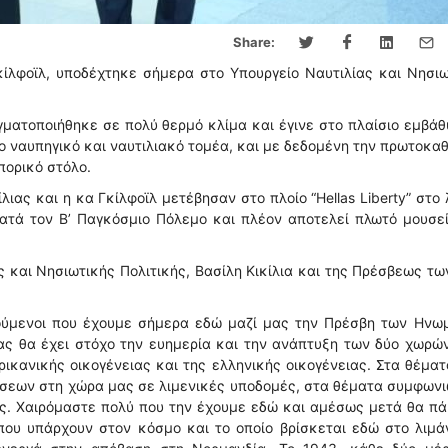
Share:
ίλφοϊλ, υποδέχτηκε σήμερα στο Υπουργείο Ναυτιλίας και Νησι
ματοποιήθηκε σε πολύ θερμό κλίμα και έγινε στο πλαίσιο εμβά
ο ναυπηγικό και ναυτιλιακό τομέα, και με δεδομένη την πρωτοκα
πορικό στόλο.
ιας και η κα Γκίλφοϊλ μετέβησαν στο πλοίο “Hellas Liberty” στο 
κατά τον Β’ Παγκόσμιο Πόλεμο και πλέον αποτελεί πλωτό μουσε
ς και Νησιωτικής Πολιτικής, Βασίλη Κικίλια και της Πρέσβεως τ
αρούμενοι που έχουμε σήμερα εδώ μαζί μας την Πρέσβη των Ηνω
μας θα έχει στόχο την ευημερία και την ανάπτυξη των δύο χωρώ
ικανικής οικογένειας και της ελληνικής οικογένειας. Στα θέμα
σεων στη χώρα μας σε λιμενικές υποδομές, στα θέματα συμφων
ας. Χαιρόμαστε πολύ που την έχουμε εδώ και αμέσως μετά θα π
που υπάρχουν στον κόσμο και το οποίο βρίσκεται εδώ στο λιμά