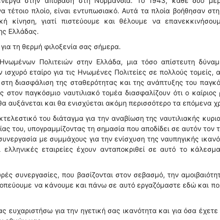
 ενεργά στην απόβαση στη Νορμανδία. Το 1943, κάθε δύο μέρ
α τέτοιο πλοίο, είναι εντυπωσιακό. Αυτά τα πλοία βοήθησαν στ
κή κίνηση, γιατί πιστεύουμε και θέλουμε να επανεκκινήσουμ
ης Ελλάδας.
 για τη θερμή φιλοξενία σας σήμερα.
Ηνωμένων Πολιτειών στην Ελλάδα, μια τόσο απίστευτη δύναμ
ν ισχυρό εταίρο για τις Ηνωμένες Πολιτείες σε πολλούς τομείς, 
υ στη διασφάλιση της σταθερότητας και της ανάπτυξης του παγκ
ς στον παγκόσμιο ναυτιλιακό τομέα διασφαλίζουν ότι ο καίριος
θα αυξάνεται και θα ενισχύεται ακόμη περισσότερο τα επόμενα χρ
κτελεστικό του διάταγμα για την αναβίωση της ναυτιλιακής κυρι
είας του, υπογραμμίζοντας τη σημασία που αποδίδει σε αυτόν τον 
 συνεργασία με συμμάχους για την ενίσχυση της ναυπηγικής ικαν
 ελληνικές εταιρείες έχουν ανταποκριθεί σε αυτό το κάλεσμα
υρές συνεργασίες, που βασίζονται στον σεβασμό, την αμοιβαιότη
κοπεύουμε να κάνουμε και πάνω σε αυτό εργαζόμαστε εδώ και π
ς ευχαριστήσω για την ηγετική σας ικανότητα και για όσα έχετε