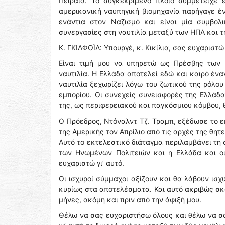
Πειραιά. Το συγκεκριμένο πλοίο συμμετείχε
αμερικανική ναυπηγική βιομηχανία παρήγαγε έν
ενάντια στον Ναζισμό και είναι μία συμβολι
συνεργασίες στη ναυτιλία μεταξύ των ΗΠΑ και τ
Κ. ΓΚΙΛΦΟΪΛ: Υπουργέ, κ. Κικίλια, σας ευχαριστώ
Είναι τιμή μου να υπηρετώ ως Πρέσβης των 
ναυτιλία. Η Ελλάδα αποτελεί εδώ και καιρό ένα
ναυτιλία ξεχωρίζει λόγω του ζωτικού της ρόλο
εμπορίου. Οι συνεχείς συνεισφορές της Ελλάδα
της, ως περιφερειακού και παγκόσμιου κόμβου, 
Ο Πρόεδρος, Ντόναλντ Τζ. Τραμπ, εξέδωσε το ε
της Αμερικής τον Απρίλιο από τις αρχές της θητ
Αυτό το εκτελεστικό διάταγμα περιλαμβάνει τη
των Ηνωμένων Πολιτειών και η Ελλάδα και οι
ευχαριστώ γι’ αυτό.
Οι ισχυροί σύμμαχοι αξίζουν και θα λάβουν ισχ
κυρίως στα αποτελέσματα. Και αυτό ακριβώς σ
μήνες, ακόμη και πριν από την άφιξή μου.
Θέλω να σας ευχαριστήσω όλους και θέλω να σα