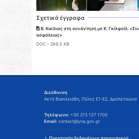
Σχετικά έγγραφα
Β. Κικίλιας στη συνάντηση με Κ. Γκίλφοϊλ: «
ασφάλειας»
DOC
- 269,5 KB
Διεύθυνση
Ακτή Βασιλειάδη, Πύλες Ε1-Ε2, Δραπετσώνα
Τηλέφωνο:
+30 213 137 1700
Email:
contact@yna.gov.gr
Προστασία δεδομένων προσωπικού