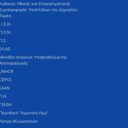
Κώδικας Ηθικής και Επαγγελματικής
Συμπεριφοράς Υπαλλήλων του Δημοσίου
Τομέα
Ι.Ι.Ε.Ν.
Π.Ο.Ν.
Π.Σ.
ΕΛ.ΑΣ.
Μονάδα Ιατρικώς Υποβοηθούμενης
Αναπαραγωγής
UNHCR
CEPOL
ΕΑΑΝ
Π.Ν.
ΓΕΕΘΑ
Περιοδικό “Λιμενική Ηχώ”
Λέσχη Αξιωματικών