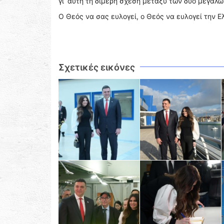
γι’ αυτή τη διμερή σχέση μεταξύ των δύο μεγάλ
Ο Θεός να σας ευλογεί, ο Θεός να ευλογεί την Ε
Σχετικές εικόνες