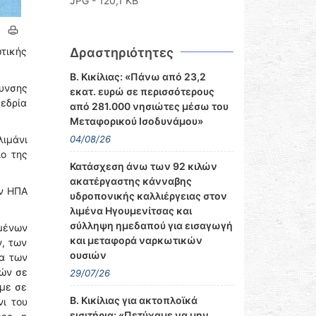
JPG - 120,1 KB
ωτικής
Δραστηριότητες
Β. Κικίλιας: «Πάνω από 23,2
θυνσης
εκατ. ευρώ σε περισσότερους
θεδρία
από 281.000 νησιώτες μέσω του
Μεταφορικού Ισοδυνάμου»
λιμάνι
04/08/26
ίο της
Κατάσχεση άνω των 92 κιλών
ακατέργαστης κάνναβης
ων ΗΠΑ
υδροπονικής καλλιέργειας στον
λιμένα Ηγουμενίτσας και
σύλληψη ημεδαπού για εισαγωγή
μένων
και μεταφορά ναρκωτικών
ν, των
ουσιών
τα των
ιών σε
29/07/26
άμε σε
Β. Κικίλιας για ακτοπλοϊκά
νι του
εισιτήρια: «Πετύχαμε να μην