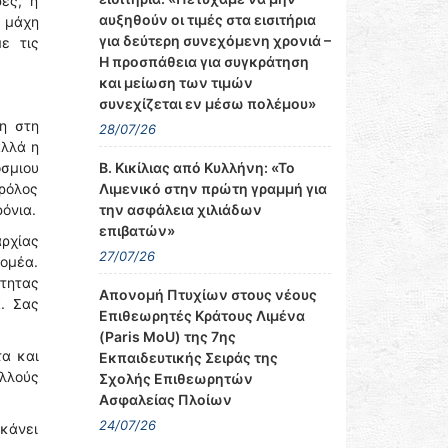
ες, η
αυξηθούν οι τιμές στα εισιτήρια
η μάχη
για δεύτερη συνεχόμενη χρονιά –
ε τις
Η προσπάθεια για συγκράτηση
και μείωση των τιμών
συνεχίζεται εν μέσω πολέμου»
η στη
28/07/26
αλλά η
όσμιου
Β. Κικίλιας από Κυλλήνη: «Το
 ρόλος
Λιμενικό στην πρώτη γραμμή για
όνια.
την ασφάλεια χιλιάδων
επιβατών»
αρχίας
27/07/26
τομέα.
ότητας
Απονομή Πτυχίων στους νέους
. Σας
Επιθεωρητές Κράτους Λιμένα
(Paris MoU) της 7ης
τα και
Εκπαιδευτικής Σειράς της
ολλούς
Σχολής Επιθεωρητών
Ασφαλείας Πλοίων
24/07/26
 κάνει