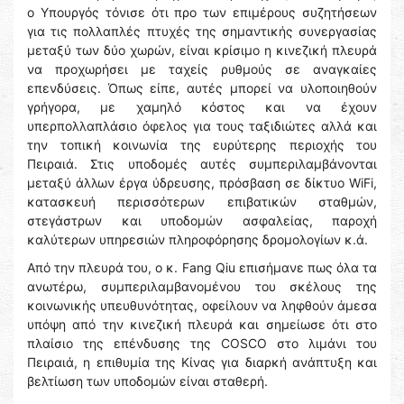
ο Υπουργός τόνισε ότι προ των επιμέρους συζητήσεων
για τις πολλαπλές πτυχές της σημαντικής συνεργασίας
μεταξύ των δύο χωρών, είναι κρίσιμο η κινεζική πλευρά
να προχωρήσει με ταχείς ρυθμούς σε αναγκαίες
επενδύσεις. Όπως είπε, αυτές μπορεί να υλοποιηθούν
γρήγορα, με χαμηλό κόστος και να έχουν
υπερπολλαπλάσιο όφελος για τους ταξιδιώτες αλλά και
την τοπική κοινωνία της ευρύτερης περιοχής του
Πειραιά. Στις υποδομές αυτές συμπεριλαμβάνονται
μεταξύ άλλων έργα ύδρευσης, πρόσβαση σε δίκτυο WiFi,
κατασκευή περισσότερων επιβατικών σταθμών,
στεγάστρων και υποδομών ασφαλείας, παροχή
καλύτερων υπηρεσιών πληροφόρησης δρομολογίων κ.ά.
Από την πλευρά του, ο κ. Fang Qiu επισήμανε πως όλα τα
ανωτέρω, συμπεριλαμβανομένου του σκέλους της
κοινωνικής υπευθυνότητας, οφείλουν να ληφθούν άμεσα
υπόψη από την κινεζική πλευρά και σημείωσε ότι στο
πλαίσιο της επένδυσης της COSCO στο λιμάνι του
Πειραιά, η επιθυμία της Κίνας για διαρκή ανάπτυξη και
βελτίωση των υποδομών είναι σταθερή.