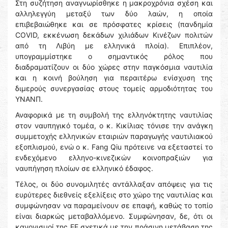
Στη συζήτηση αναγνωρίσθηκε η μακροχρόνια σχέση και
αλληλεγγύη μεταξύ των δύο λαών, η οποία
επιβεβαιώθηκε και σε πρόσφατες κρίσεις (πανδημία
COVID, εκκένωση δεκάδων χιλιάδων Κινέζων πολιτών
από τη Λιβύη με ελληνικά πλοία). Επιπλέον,
υπογραμμίστηκε ο σημαντικός ρόλος που
διαδραματίζουν οι δύο χώρες στην παγκόσμια ναυτιλία
και η κοινή βούληση για περαιτέρω ενίσχυση της
διμερούς συνεργασίας στους τομείς αρμοδιότητας του
ΥΝΑΝΠ.
Αναφορικά με τη συμβολή της ελληνόκτητης ναυτιλίας
στον ναυπηγικό τομέα, ο κ. Κικίλιας τόνισε την ανάγκη
συμμετοχής ελληνικών εταιριών παραγωγής ναυτιλιακού
εξοπλισμού, ενώ ο κ. Fang Qiu πρότεινε να εξεταστεί το
ενδεχόμενο ελληνο-κινεζικών κοινοπραξιών για
ναυπήγηση πλοίων σε ελληνικό έδαφος.
Τέλος, οι δύο συνομιλητές αντάλλαξαν απόψεις για τις
ευρύτερες διεθνείς εξελίξεις στο χώρο της ναυτιλίας και
συμφώνησαν να παραμείνουν σε επαφή, καθώς το τοπίο
είναι διαρκώς μεταβαλλόμενο. Συμφώνησαν, δε, ότι οι
κανονισμοί της ΕΕ σχετικά με την πράσινη μετάβαση της