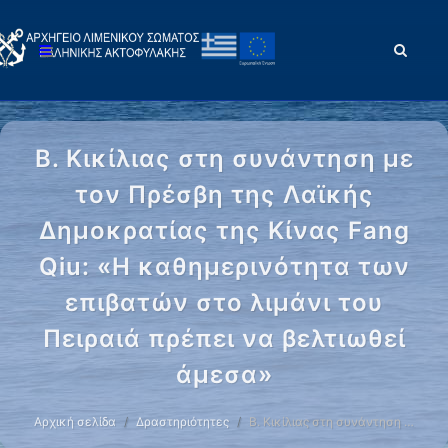
Β. Κικίλιας στη συνάντηση με
τον Πρέσβη της Λαϊκής
Δημοκρατίας της Κίνας Fang
Qiu: «Η καθημερινότητα των
επιβατών στο λιμάνι του
Πειραιά πρέπει να βελτιωθεί
άμεσα»
Αρχική σελίδα
Δραστηριότητες
Β. Κικίλιας στη συνάντηση …