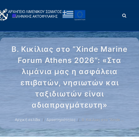
Β. Κικίλιας στο “Xinde Marine
Forum Athens 2026”: «Στα
λιμάνια μας η ασφάλεια
επιβατών, νησιωτών και
ταξιδιωτών είναι
αδιαπραγμάτευτη»
Αρχική σελίδα
Δραστηριότητες
Β. Κικίλιας στο “Xinde …