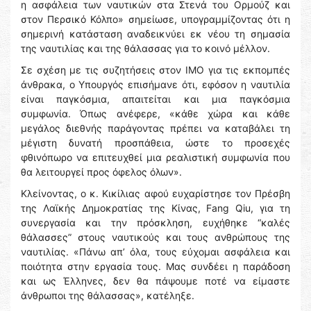
η ασφάλεια των ναυτικών στα Στενά του Ορμούζ και
στον Περσικό Κόλπο» σημείωσε, υπογραμμίζοντας ότι η
σημερινή κατάσταση αναδεικνύει εκ νέου τη σημασία
της ναυτιλίας και της θάλασσας για το κοινό μέλλον.
Σε σχέση με τις συζητήσεις στον IMO για τις εκπομπές
άνθρακα, ο Υπουργός επισήμανε ότι, εφόσον η ναυτιλία
είναι παγκόσμια, απαιτείται και μια παγκόσμια
συμφωνία. Όπως ανέφερε, «κάθε χώρα και κάθε
μεγάλος διεθνής παράγοντας πρέπει να καταβάλει τη
μέγιστη δυνατή προσπάθεια, ώστε το προσεχές
φθινόπωρο να επιτευχθεί μια ρεαλιστική συμφωνία που
θα λειτουργεί προς όφελος όλων».
Κλείνοντας, ο κ. Κικίλιας αφού ευχαρίστησε τον Πρέσβη
της Λαϊκής Δημοκρατίας της Κίνας, Fang Qiu, για τη
συνεργασία και την πρόσκληση, ευχήθηκε “καλές
θάλασσες” στους ναυτικούς και τους ανθρώπους της
ναυτιλίας. «Πάνω απ’ όλα, τους εύχομαι ασφάλεια και
ποιότητα στην εργασία τους. Μας συνδέει η παράδοση
και ως Έλληνες, δεν θα πάψουμε ποτέ να είμαστε
άνθρωποι της θάλασσας», κατέληξε.