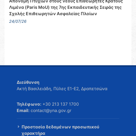
Απονομή Πτυχίων στους νέους Επιθεωρητές Κράτους
Λιμένα (Paris MoU) της 7ης Εκπαιδευτικής Σειράς της
Σχολής Επιθεωρητών Ασφαλείας Πλοίων
24/07/26
Διεύθυνση
Ακτή Βασιλειάδη, Πύλες Ε1-Ε2, Δραπετσώνα
Τηλέφωνο:
+30 213 137 1700
Email:
contact@yna.gov.gr
Προστασία δεδομένων προσωπικού
χαρακτήρα