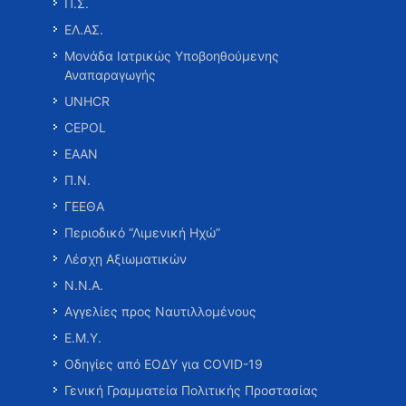
Π.Σ.
ΕΛ.ΑΣ.
Μονάδα Ιατρικώς Υποβοηθούμενης
Αναπαραγωγής
UNHCR
CEPOL
ΕΑΑΝ
Π.Ν.
ΓΕΕΘΑ
Περιοδικό “Λιμενική Ηχώ”
Λέσχη Αξιωματικών
Ν.Ν.Α.
Αγγελίες προς Ναυτιλλομένους
Ε.Μ.Υ.
Οδηγίες από ΕΟΔΥ για COVID-19
Γενική Γραμματεία Πολιτικής Προστασίας