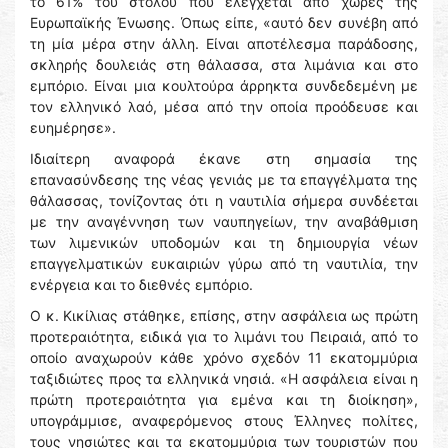
το 61% του στόλου που ελέγχεται από χώρες της
Ευρωπαϊκής Ένωσης. Όπως είπε, «αυτό δεν συνέβη από
τη μία μέρα στην άλλη. Είναι αποτέλεσμα παράδοσης,
σκληρής δουλειάς στη θάλασσα, στα λιμάνια και στο
εμπόριο. Είναι μια κουλτούρα άρρηκτα συνδεδεμένη με
τον ελληνικό λαό, μέσα από την οποία προόδευσε και
ευημέρησε».
Ιδιαίτερη αναφορά έκανε στη σημασία της
επανασύνδεσης της νέας γενιάς με τα επαγγέλματα της
θάλασσας, τονίζοντας ότι η ναυτιλία σήμερα συνδέεται
με την αναγέννηση των ναυπηγείων, την αναβάθμιση
των λιμενικών υποδομών και τη δημιουργία νέων
επαγγελματικών ευκαιριών γύρω από τη ναυτιλία, την
ενέργεια και το διεθνές εμπόριο.
Ο κ. Κικίλιας στάθηκε, επίσης, στην ασφάλεια ως πρώτη
προτεραιότητα, ειδικά για το λιμάνι του Πειραιά, από το
οποίο αναχωρούν κάθε χρόνο σχεδόν 11 εκατομμύρια
ταξιδιώτες προς τα ελληνικά νησιά. «Η ασφάλεια είναι η
πρώτη προτεραιότητα για εμένα και τη διοίκηση»,
υπογράμμισε, αναφερόμενος στους Έλληνες πολίτες,
τους νησιώτες και τα εκατομμύρια των τουριστών που