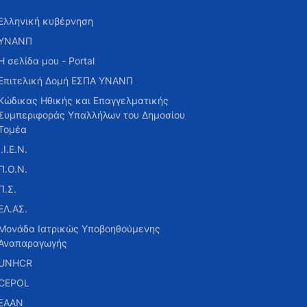
Ελληνική κυβέρνηση
ΥΝΑΝΠ
Η σελίδα μου - Portal
Επιτελική Δομή ΕΣΠΑ ΥΝΑΝΠ
Κώδικας Ηθικής και Επαγγελματικής
Συμπεριφοράς Υπαλλήλων του Δημοσίου
Τομέα
Ι.Ι.Ε.Ν.
Π.Ο.Ν.
Π.Σ.
ΕΛ.ΑΣ.
Μονάδα Ιατρικώς Υποβοηθούμενης
Αναπαραγωγής
UNHCR
CEPOL
ΕΑΑΝ