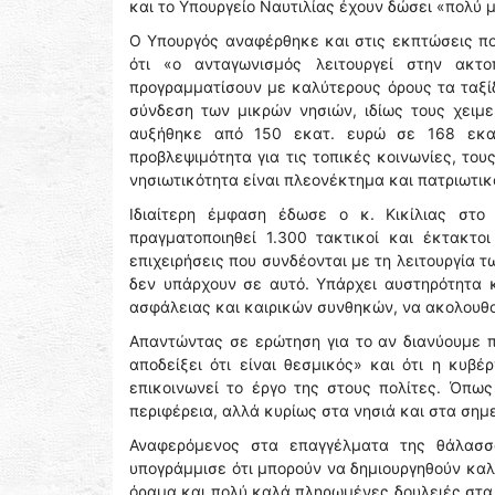
και το Υπουργείο Ναυτιλίας έχουν δώσει «πολύ 
Ο Υπουργός αναφέρθηκε και στις εκπτώσεις π
ότι «ο ανταγωνισμός λειτουργεί στην ακτο
προγραμματίσουν με καλύτερους όρους τα ταξίδ
σύνδεση των μικρών νησιών, ιδίως τους χειμε
αυξήθηκε από 150 εκατ. ευρώ σε 168 εκατ
προβλεψιμότητα για τις τοπικές κοινωνίες, τους
νησιωτικότητα είναι πλεονέκτημα και πατριωτι
Ιδιαίτερη έμφαση έδωσε ο κ. Κικίλιας στο
πραγματοποιηθεί 1.300 τακτικοί και έκτακτοι
επιχειρήσεις που συνδέονται με τη λειτουργία 
δεν υπάρχουν σε αυτό. Υπάρχει αυστηρότητα κα
ασφάλειας και καιρικών συνθηκών, να ακολουθού
Απαντώντας σε ερώτηση για το αν διανύουμε π
αποδείξει ότι είναι θεσμικός» και ότι η κυβέ
επικοινωνεί το έργο της στους πολίτες. Όπως
περιφέρεια, αλλά κυρίως στα νησιά και στα σημε
Αναφερόμενος στα επαγγέλματα της θάλασσας
υπογράμμισε ότι μπορούν να δημιουργηθούν καλ
όραμα και πολύ καλά πληρωμένες δουλειές στα π