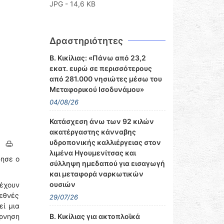
JPG - 14,6 KB
Δραστηριότητες
Β. Κικίλιας: «Πάνω από 23,2
εκατ. ευρώ σε περισσότερους
από 281.000 νησιώτες μέσω του
Μεταφορικού Ισοδυνάμου»
04/08/26
Κατάσχεση άνω των 92 κιλών
ακατέργαστης κάνναβης
υδροπονικής καλλιέργειας στον
λιμένα Ηγουμενίτσας και
ρησε ο
σύλληψη ημεδαπού για εισαγωγή
και μεταφορά ναρκωτικών
ουσιών
 έχουν
εθνές
29/07/26
εί μια
έρνηση
Β. Κικίλιας για ακτοπλοϊκά