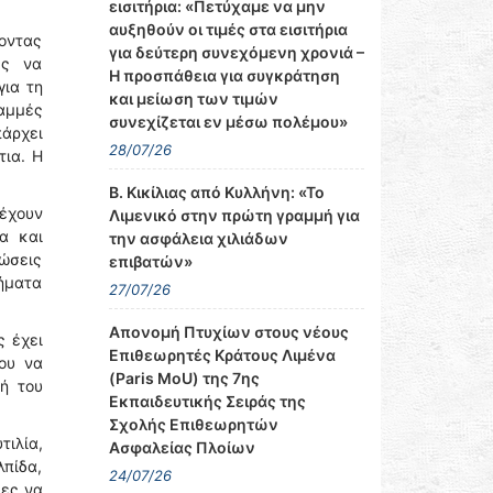
εισιτήρια: «Πετύχαμε να μην
αυξηθούν οι τιμές στα εισιτήρια
οντας
για δεύτερη συνεχόμενη χρονιά –
ες να
Η προσπάθεια για συγκράτηση
για τη
και μείωση των τιμών
ραμμές
συνεχίζεται εν μέσω πολέμου»
άρχει
28/07/26
τια. Η
Β. Κικίλιας από Κυλλήνη: «Το
έχουν
Λιμενικό στην πρώτη γραμμή για
ία και
την ασφάλεια χιλιάδων
τώσεις
επιβατών»
τήματα
27/07/26
Απονομή Πτυχίων στους νέους
ς έχει
Επιθεωρητές Κράτους Λιμένα
νου να
(Paris MoU) της 7ης
κή του
Εκπαιδευτικής Σειράς της
Σχολής Επιθεωρητών
ιλία,
Ασφαλείας Πλοίων
λπίδα,
24/07/26
ιες να