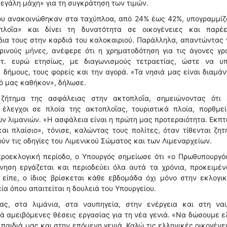
μεγάλη μάχη» για τη συγκράτηση των τιμών.
ου ανακοινώθηκαν στα ταχύπλοα, από 24% έως 42%, υπογραμμίζ
πλοΐα» και δίνει τη δυνατότητα σε οικογένειες και παρέ
ια τους στην καρδιά του καλοκαιριού. Παράλληλα, απαντώντας 
ρινούς μήνες, ανέφερε ότι η χρηματοδότηση για τις άγονες γ
. ευρώ ετησίως, με διαγωνισμούς τετραετίας, ώστε να υπ
 δήμους, τους φορείς και την αγορά. «Τα νησιά μας είναι διαμάν
κό μας καθήκον», δήλωσε.
 ζήτημα της ασφάλειας στην ακτοπλοΐα, σημειώνοντας ότι 
 έλεγχοι σε πλοία της ακτοπλοΐας, τουριστικά πλοία, πορθμε
των λιμανιών. «Η ασφάλεια είναι η πρώτη μας προτεραιότητα. Εκπ
ι πλαίσιο», τόνισε, καλώντας τους πολίτες, όταν τίθενται ζη
ν τις οδηγίες του Λιμενικού Σώματος και των Λιμεναρχείων.
ροεκλογική περίοδο, ο Υπουργός σημείωσε ότι «ο Πρωθυπουργό
ρνηση εργάζεται και περιοδεύει όλα αυτά τα χρόνια, προκειμέ
 είπε, ο ίδιος βρίσκεται κάθε εβδομάδα όχι μόνο στην εκλογι
ία όπου απαιτείται η δουλειά του Υπουργείου.
, στα λιμάνια, στα ναυπηγεία, στην ενέργεια και στη ναυτ
ά αμειβόμενες θέσεις εργασίας για τη νέα γενιά. «Να δώσουμε ε
αιδιά μας και στην επόμενη γενιά. Καλώ τις ελληνικές οικογένε