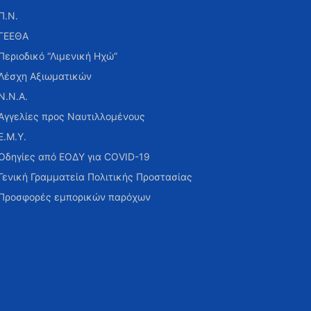
Π.Ν.
ΓΕΕΘΑ
Περιοδικό “Λιμενική Ηχώ”
Λέσχη Αξιωματικών
Ν.Ν.Α.
Αγγελίες προς Ναυτιλλομένους
Ε.Μ.Υ.
Οδηγίες από ΕΟΔΥ για COVID-19
Γενική Γραμματεία Πολιτικής Προστασίας
Προσφορές εμπορικών παρόχων