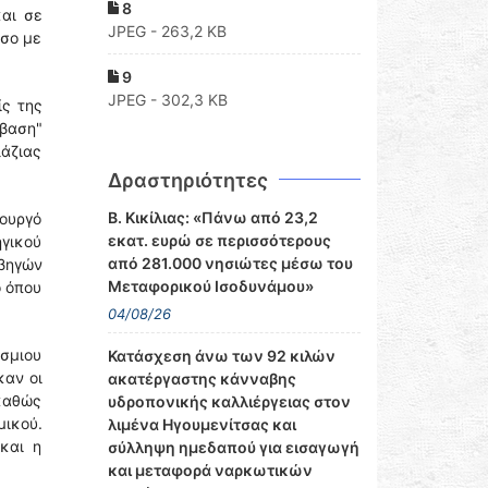
8
αι σε
JPEG - 263,2 KB
όσο με
9
JPEG - 302,3 KB
ίς της
άβαση"
λάζιας
Δραστηριότητες
Β. Κικίλιας: «Πάνω από 23,2
πουργό
εκατ. ευρώ σε περισσότερους
γικού
από 281.000 νησιώτες μέσω του
ρβηγών
Μεταφορικού Ισοδυνάμου»
ο όπου
04/08/26
σμιου
Κατάσχεση άνω των 92 κιλών
καν οι
ακατέργαστης κάνναβης
καθώς
υδροπονικής καλλιέργειας στον
ικού.
λιμένα Ηγουμενίτσας και
και η
σύλληψη ημεδαπού για εισαγωγή
και μεταφορά ναρκωτικών