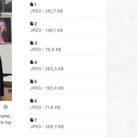
1
JPEG - 281,7 KB
2
JPEG - 146,1 KB
3
JPEG - 76,8 KB
4
JPEG - 282,3 KB
5
JPEG - 190,4 KB
6
JPEG - 71,8 KB
ηγίας,
7
τα της
JPEG - 268,7 KB