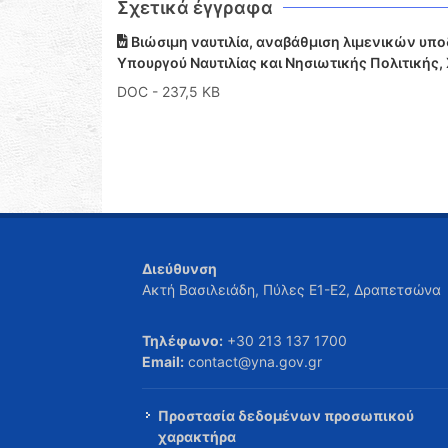
Σχετικά έγγραφα
Βιώσιμη ναυτιλία, αναβάθμιση λιμενικών υπο
Υπουργού Ναυτιλίας και Νησιωτικής Πολιτικής, 
DOC
- 237,5 KB
Διεύθυνση
Ακτή Βασιλειάδη, Πύλες Ε1-Ε2, Δραπετσώνα
Τηλέφωνο:
+30 213 137 1700
Email:
contact@yna.gov.gr
Προστασία δεδομένων προσωπικού
χαρακτήρα