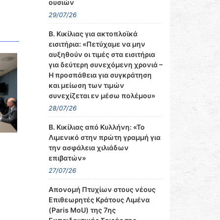
ουσιών
29/07/26
Β. Κικίλιας για ακτοπλοϊκά
εισιτήρια: «Πετύχαμε να μην
αυξηθούν οι τιμές στα εισιτήρια
για δεύτερη συνεχόμενη χρονιά –
Η προσπάθεια για συγκράτηση
και μείωση των τιμών
συνεχίζεται εν μέσω πολέμου»
28/07/26
Β. Κικίλιας από Κυλλήνη: «Το
Λιμενικό στην πρώτη γραμμή για
την ασφάλεια χιλιάδων
επιβατών»
27/07/26
Απονομή Πτυχίων στους νέους
Επιθεωρητές Κράτους Λιμένα
(Paris MoU) της 7ης