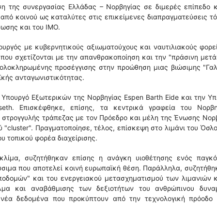
ση της συνεργασίας Ελλάδας – Νορβηγίας σε διμερές επίπεδο κ
 από κοινού ως καταλύτες στις επικείμενες διαπραγματεύσεις τ
ωσης και του ΙΜΟ.
ουργός με κυβερνητικούς αξιωματούχους και ναυτιλιακούς φορε
ς που σχετίζονται με την απανθρακοποίηση και την "πράσινη μετ
 ολοκληρωμένης προσέγγισης στην προώθηση μιας βιώσιμης "Γα
ϊκής ανταγωνιστικότητας.
Υπουργό Εξωτερικών της Νορβηγίας Espen Barth Eide και την Υ
rseth. Επισκέφθηκε, επίσης, τα κεντρικά γραφεία του Νορβη
 στρογγυλής τράπεζας με τον Πρόεδρο και μέλη της Ένωσης Νο
 "cluster". Πραγματοποίησε, τέλος, επίσκεψη στο λιμάνι του Όσλ
υ τοπικού φορέα διαχείρισης.
κλίμα, συζητήθηκαν επίσης η ανάγκη υιοθέτησης ενός παγκό
σιμα που αποτελεί κοινή ευρωπαϊκή θέση. Παράλληλα, συζητήθη
ποδομών" και του ενεργειακού μετασχηματισμού των λιμανιών 
μα και αναβάθμισης των δεξιοτήτων του ανθρώπινου δυναμ
 νέα δεδομένα που προκύπτουν από την τεχνολογική πρόοδο 