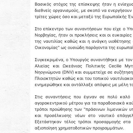
Βασικός στόχος της επίσκεψης ήταν η ενίσχυ
διεθνείς οργανισμούς, με σκοπό να ενεργήσουν
τρίτες χώρες όσο και μεταξύ της Ευρωπαϊκής Έν
Στο επίκεντρο των συναντήσεων που είχε ο Υπ
Νορβηγίας, ήταν οι προκλήσεις και οι ευκαιρίε
της ναυτιλίας καθώς και η ανάγκη υιοθέτησης
Οικονομίας" ως ουσιώδη παράγοντα της ευρωπα
Συγκεκριμένα, ο Υπουργός συναντήθηκε με τον 
Αλιείας και Ωκεάνιας Πολιτικής Cecilie My
Νηογνώμονα (DNV) και συμμετείχε σε συζήτηση
Πλοιοκτητών καθώς και του τοπικού ναυτιλιακού
ενημερώθηκε και αντάλλαξε απόψεις με μέλη το
Στις συναντήσεις που έγιναν σε πολύ καλό 
αγορακεντρικού μέτρου για τα παραδοσιακά καύ
τρόποι προώθησης των "πράσινων λιμενικών υ
και προσέλκυσης νέων στο ναυτικό επάγγελ
Εξετάστηκαν τέλος τρόποι προσαρμογής στα
αξιοποίηση χρηματοδοτικών προγραμμάτων.