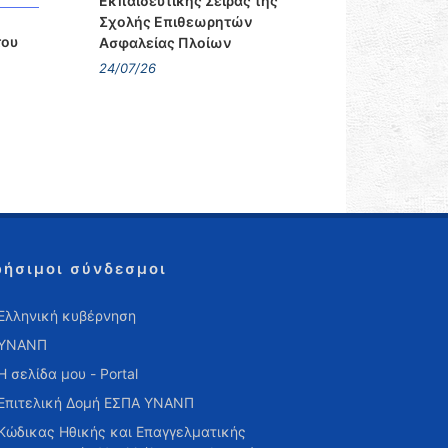
Εκπαιδευτικής Σειράς της
Σχολής Επιθεωρητών
του
Ασφαλείας Πλοίων
24/07/26
ρήσιμοι σύνδεσμοι
Ελληνική κυβέρνηση
ΥΝΑΝΠ
Η σελίδα μου - Portal
Επιτελική Δομή ΕΣΠΑ ΥΝΑΝΠ
Κώδικας Ηθικής και Επαγγελματικής