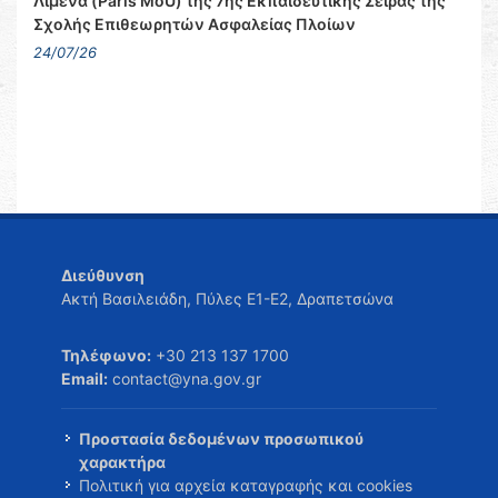
Λιμένα (Paris MoU) της 7ης Εκπαιδευτικής Σειράς της
Σχολής Επιθεωρητών Ασφαλείας Πλοίων
24/07/26
Διεύθυνση
Ακτή Βασιλειάδη, Πύλες Ε1-Ε2, Δραπετσώνα
Τηλέφωνο:
+30 213 137 1700
Email:
contact@yna.gov.gr
Προστασία δεδομένων προσωπικού
χαρακτήρα
Πολιτική για αρχεία καταγραφής και cookies