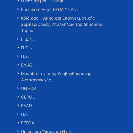
Η σελίδα μου - Portal
Επιτελική Δομή ΕΣΠΑ ΥΝΑΝΠ
Κώδικας Ηθικής και Επαγγελματικής
Συμπεριφοράς Υπαλλήλων του Δημοσίου
Τομέα
Ι.Ι.Ε.Ν.
Π.Ο.Ν.
Π.Σ.
ΕΛ.ΑΣ.
Μονάδα Ιατρικώς Υποβοηθούμενης
Αναπαραγωγής
UNHCR
CEPOL
ΕΑΑΝ
Π.Ν.
ΓΕΕΘΑ
Περιοδικό “Λιμενική Ηχώ”