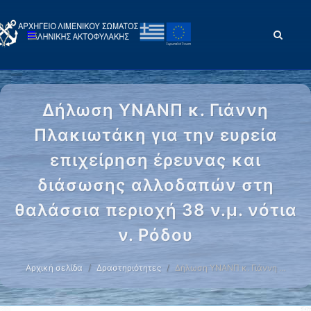
Δήλωση ΥΝΑΝΠ κ. Γιάννη
Πλακιωτάκη για την ευρεία
επιχείρηση έρευνας και
διάσωσης αλλοδαπών στη
θαλάσσια περιοχή 38 ν.μ. νότια
ν. Ρόδου
Αρχική σελίδα
Δραστηριότητες
Δήλωση ΥΝΑΝΠ κ. Γιάννη …