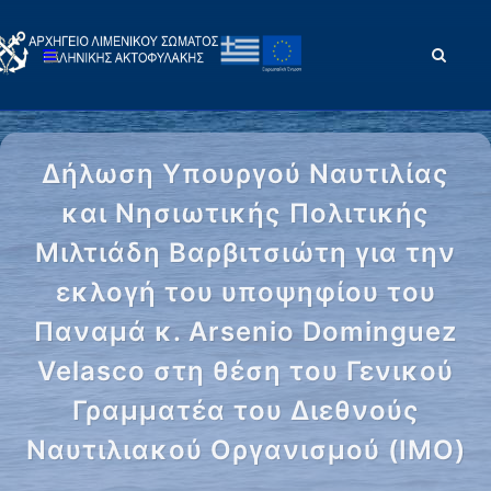
Δήλωση Υπουργού Ναυτιλίας
και Νησιωτικής Πολιτικής
Μιλτιάδη Βαρβιτσιώτη για την
εκλογή του υποψηφίου του
Παναμά κ. Arsenio Dominguez
Velasco στη θέση του Γενικού
Γραμματέα του Διεθνούς
Ναυτιλιακού Οργανισμού (ΙΜΟ)