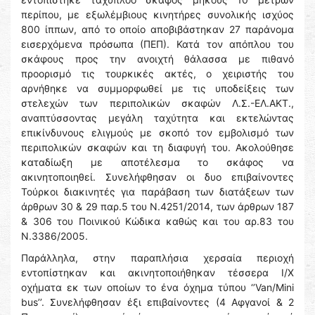
περίπου, με εξωλέμβιους κινητήρες συνολικής ισχύος
800 ίππων, από το οποίο αποβιβάστηκαν 27 παράνομα
εισερχόμενα πρόσωπα (ΠΕΠ). Κατά τον απόπλου του
σκάφους προς την ανοιχτή θάλασσα με πιθανό
προορισμό τις τουρκικές ακτές, ο χειριστής του
αρνήθηκε να συμμορφωθεί με τις υποδείξεις των
στελεχών των περιπολικών σκαφών Λ.Σ.-ΕΛ.ΑΚΤ.,
αναπτύσσοντας μεγάλη ταχύτητα και εκτελώντας
επικίνδυνους ελιγμούς με σκοπό τον εμβολισμό των
περιπολικών σκαφών και τη διαφυγή του. Ακολούθησε
καταδίωξη με αποτέλεσμα το σκάφος να
ακινητοποιηθεί. Συνελήφθησαν οι δυο επιβαίνοντες
Τούρκοι διακινητές για παράβαση των διατάξεων των
άρθρων 30 & 29 παρ.5 του Ν.4251/2014, των άρθρων 187
& 306 του Ποινικού Κώδικα καθώς και του αρ.83 του
Ν.3386/2005.
Παράλληλα, στην παραπλήσια χερσαία περιοχή
εντοπίστηκαν και ακινητοποιήθηκαν τέσσερα Ι/Χ
οχήματα εκ των οποίων το ένα όχημα τύπου ‘’Van/Mini
bus’’. Συνελήφθησαν έξι επιβαίνοντες (4 Αφγανοί & 2