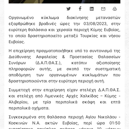
Οργανωμένο κύκλωμα διακίνησης μεταναστών
εξαρθρώθηκε βραδινές ώρες την 03/08/2023, στην
ευρύτερη θαλάσσια και χερσαία περιοχή Κύμης Ευβοίας,
το οποίο δραστηριοποιείτο μεταξύ Τουρκίας και νήσου
Ευβοίας.
Η επιχείρηση πραγματοποιήθηκε υπό το συντονισμό της
Διεύθυνσης Ασφαλείας & Προστασίας Θαλασσίων
Συνόρων (Δ.Α.Π.ΘΑ.Σ.), κατόπιν αξιοποίησης
πληροφοριών αυτής, με σκοπό την συστηματική
αποδόμηση των οργανωμένων κυκλωμάτων που
δραστηριοποιούνται στην ευρύτερη περιοχή αυτή.
Συμμετοχή στην επιχείρηση είχαν στελέχη Δ.Α.Π.ΘΑ.Σ.
και στελέχη από Λιμενικές Αρχές Χαλκίδας – Κύμης -
Αλιβερίου, με τρία περιπολικά σκάφη και επτά
περιπολικά οχήματα.
Συγκεκριμένα στη θαλάσσια περιοχή Αγίου Νικολάου -
Κοσκινών Ν.Α. ακτών Ευβοίας, περί ώρα 01:50
εντοπίστηκε ταχύπλοο σκάφος μήκους 10 μέτρων