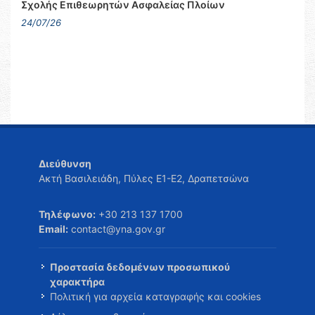
Σχολής Επιθεωρητών Ασφαλείας Πλοίων
24/07/26
Διεύθυνση
Ακτή Βασιλειάδη, Πύλες Ε1-Ε2, Δραπετσώνα
Τηλέφωνο:
+30 213 137 1700
Email:
contact@yna.gov.gr
Προστασία δεδομένων προσωπικού
χαρακτήρα
Πολιτική για αρχεία καταγραφής και cookies