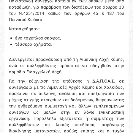
Πακιστανοί) συνεργοί κάποιοι εκ των οποίων μετά από
καταδίωξη, για παράβαση των διατάξεων του άρθρου 30
του Ν.4251/2014 καθώς των άρθρων 45 & 187 του
Ποινικού Κώδικα.
Κατασχέθηκαν:
ένα ταχύπλοο σκάφος,
τέσσερα οχήματα.
Διενεργείται προανάκριση από τη Λιμενική Αρχή Κύμης,
ενώ οι συλληφθέντες πρόκειται να οδηγηθούν στην
αρμόδια Εισαγγελική Αρχή.
Για την εξιχνίαση της υπόθεσης η Δ.Α.Π.ΘΑ.Σ. σε
συνεργασία με τις Λιμενικές Αρχές Κύμης και Χαλκίδας,
προβαίνει σε συλλογή, ανάλυση και επεξεργασία των
μέχρις στιγμής στοιχείων και δεδομένων, διερευνώντας
την ενδεχόμενη συμμετοχή και άλλων εμπλεκομένων
συνεργών ως μελών στην εν λόγω εγκληματική
οργάνωση. Παράλληλα εξετάζεται η συμμετοχή των
συλληφθέντων σε λοιπές υποθέσεις παράνομης
διακίνησης μεταναστών, καθώς επίσης και η τυχόν