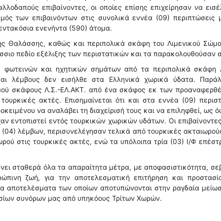
λλοδαπούς επιβαίνοντες, οι οποίες επίσης επιχείρησαν να εισ
μός των επιβαινόντων στις συνολικά εννέα (09) περιπτώσεις 
πεντακόσια ενενήντα (590) άτομα.
τής Θαλάσσης, καθώς και περιπολικά σκάφη του Λιμενικού Σώμα
σιο πεδίο εξέλιξης των περιστατικών και τα παρακολουθούσαν 
ς φωτεινών και ηχητικών σημάτων από τα περιπολικά σκάφη Λ
ι λέμβους δεν εισήλθε στα Ελληνικά χωρικά ύδατα. Παράλ
μού σκάφους Λ.Σ.-ΕΛ.ΑΚΤ. από ένα σκάφος εκ των προαναφερθέ
τουρκικές ακτές. Επισημαίνεται ότι και στα εννέα (09) περισ
ειμένου να αναλάβει τη διαχείρισή τους και να επιληφθεί, ως ό
χαν εντοπιστεί εντός τουρκικών χωρικών υδάτων. Οι επιβαίνοντε
ν (04) λέμβων, περισυνελέγησαν τελικά από τουρκικές ακταιωρού
ωρού στις τουρκικές ακτές, ενώ τα υπόλοιπα τρία (03) Ι/Φ επέσ
νει σταθερά όλα τα απαραίτητα μέτρα, με αποφασιστικότητα, σ
ρώπινη ζωή, για την αποτελεσματική επιτήρηση και προστασί
 τα αποτελέσματα των οποίων αποτυπώνονται στην ραγδαία μείω
σίων συνόρων μας από υπηκόους Τρίτων Χωρών.