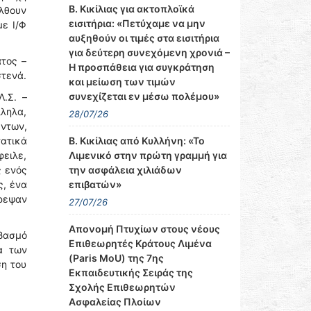
Β. Κικίλιας για ακτοπλοϊκά
έλθουν
εισιτήρια: «Πετύχαμε να μην
με Ι/Φ
αυξηθούν οι τιμές στα εισιτήρια
για δεύτερη συνεχόμενη χρονιά –
τος –
Η προσπάθεια για συγκράτηση
στενά.
και μείωση των τιμών
συνεχίζεται εν μέσω πολέμου»
.Σ. –
ληλα,
28/07/26
ντων,
Β. Κικίλιας από Κυλλήνη: «Το
τατικά
Λιμενικό στην πρώτη γραμμή για
φειλε,
την ασφάλεια χιλιάδων
ς ενός
επιβατών»
ς, ένα
τρεψαν
27/07/26
Απονομή Πτυχίων στους νέους
εβασμό
Επιθεωρητές Κράτους Λιμένα
α των
(Paris MoU) της 7ης
ση του
Εκπαιδευτικής Σειράς της
Σχολής Επιθεωρητών
Ασφαλείας Πλοίων