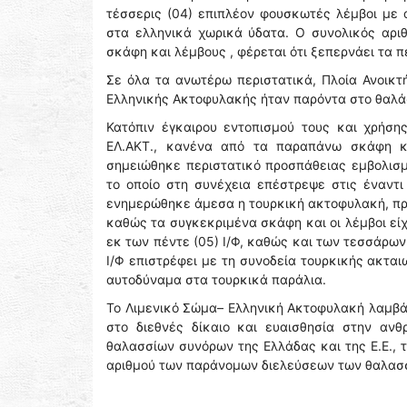
τέσσερις (04) επιπλέον φουσκωτές λέμβοι με α
στα ελληνικά χωρικά ύδατα. Ο συνολικός αριθ
σκάφη και λέμβους , φέρεται ότι ξεπερνάει τα 
Σε όλα τα ανωτέρω περιστατικά, Πλοία Ανοικ
Ελληνικής Ακτοφυλακής ήταν παρόντα στο θαλάσ
Κατόπιν έγκαιρου εντοπισμού τους και χρήση
ΕΛ.ΑΚΤ., κανένα από τα παραπάνω σκάφη κα
σημειώθηκε περιστατικό προσπάθειας εμβολισ
το οποίο στη συνέχεια επέστρεψε στις έναντι 
ενημερώθηκε άμεσα η τουρκική ακτοφυλακή, προκ
καθώς τα συγκεκριμένα σκάφη και οι λέμβοι εί
εκ των πέντε (05) Ι/Φ, καθώς και των τεσσάρω
Ι/Φ επιστρέφει με τη συνοδεία τουρκικής ακται
αυτοδύναμα στα τουρκικά παράλια.
Το Λιμενικό Σώμα– Ελληνική Ακτοφυλακή λαμβά
στο διεθνές δίκαιο και ευαισθησία στην ανθ
θαλασσίων συνόρων της Ελλάδας και της Ε.Ε.,
αριθμού των παράνομων διελεύσεων των θαλασ