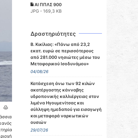
ΑΙ ΠΠΛΣ 900
JPG - 169,3 KB
Δραστηριότητες
Β. Κικίλιας: «Πάνω από 23,2
εκατ. ευρώ σε περισσότερους
από 281.000 νησιώτες μέσω του
Μεταφορικού Ισοδυνάμου»
04/08/26
Κατάσχεση άνω των 92 κιλών
ακατέργαστης κάνναβης
υδροπονικής καλλιέργειας στον
λιμένα Ηγουμενίτσας και
σύλληψη ημεδαπού για εισαγωγή
και μεταφορά ναρκωτικών
λάσσια
ουσιών
ικανός
ετηρία
29/07/26
εριοχή