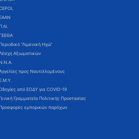
CEPOL
ΕΑΑΝ
Π.Ν.
ΓΕΕΘΑ
Περιοδικό “Λιμενική Ηχώ”
Λέσχη Αξιωματικών
Ν.Ν.Α.
Αγγελίες προς Ναυτιλλομένους
Ε.Μ.Υ.
Οδηγίες από ΕΟΔΥ για COVID-19
Γενική Γραμματεία Πολιτικής Προστασίας
Προσφορές εμπορικών παρόχων