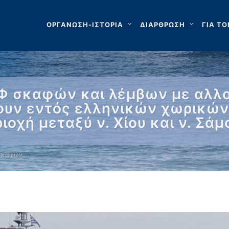
ΟΡΓΑΝΩΣΗ-ΙΣΤΟΡΙΑ
ΔΙΑΡΘΡΩΣΗ
ΓΙΑ ΤΟ
ΙΦ σκαφών και λέμβων με αλλ
θουν εντός ελληνικών χωρικώ
οχή μεταξύ ν. Χίου και ν. Σάμ
 σκαφών …