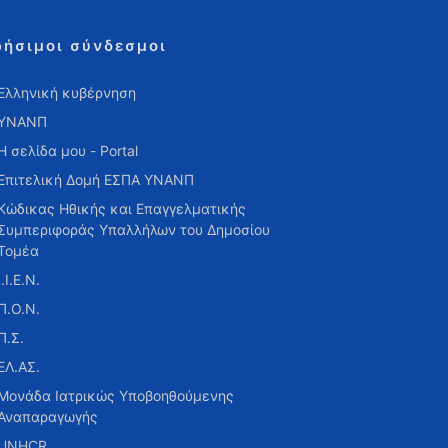
ρήσιμοι σύνδεσμοι
Ελληνική κυβέρνηση
ΥΝΑΝΠ
Η σελίδα μου - Portal
Επιτελική Δομή ΕΣΠΑ ΥΝΑΝΠ
Κώδικας Ηθικής και Επαγγελματικής
Συμπεριφοράς Υπαλλήλων του Δημοσίου
Τομέα
Ι.Ι.Ε.Ν.
Π.Ο.Ν.
Π.Σ.
ΕΛ.ΑΣ.
Μονάδα Ιατρικώς Υποβοηθούμενης
Αναπαραγωγής
UNHCR