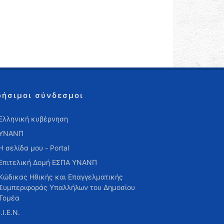
ρήσιμοι σύνδεσμοι
Ελληνική κυβέρνηση
ΥΝΑΝΠ
Η σελίδα μου - Portal
Επιτελική Δομή ΕΣΠΑ ΥΝΑΝΠ
Κώδικας Ηθικής και Επαγγελματικής
Συμπεριφοράς Υπαλλήλων του Δημοσίου
Τομέα
Ι.Ι.Ε.Ν.