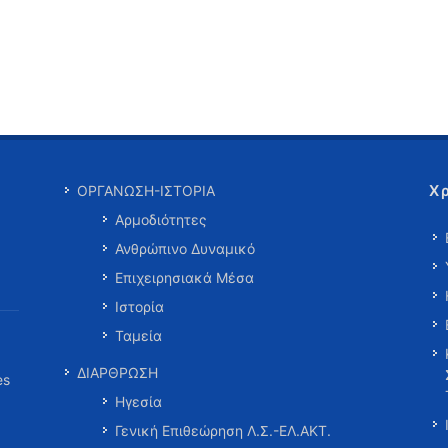
Χ
ΟΡΓΑΝΩΣΗ-ΙΣΤΟΡΙΑ
Αρμοδιότητες
Ανθρώπινο Δυναμικό
Επιχειρησιακά Μέσα
Ιστορία
Ταμεία
ΔΙΑΡΘΡΩΣΗ
es
Ηγεσία
Γενική Επιθεώρηση Λ.Σ.-ΕΛ.ΑΚΤ.