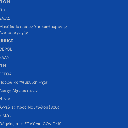
Π.Ο.Ν.
Π.Σ.
ΕΛ.ΑΣ.
Μονάδα Ιατρικώς Υποβοηθούμενης
Αναπαραγωγής
UNHCR
CEPOL
ΕΑΑΝ
Π.Ν.
ΓΕΕΘΑ
Περιοδικό “Λιμενική Ηχώ”
Λέσχη Αξιωματικών
Ν.Ν.Α.
Αγγελίες προς Ναυτιλλομένους
Ε.Μ.Υ.
Οδηγίες από ΕΟΔΥ για COVID-19