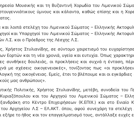
ηρεσία Μουσικής και τη Βυζαντινή Χορωδία του Λιμενικού Σώμα
στουγεννιάτικους ύμνους και κάλαντα, καθώς επίσης και η Χορ
ατος.
 και λοιπά στελέχη του Λιμενικού Σώματος – Ελληνικής Ακτοφυ
Αρχηγοί και Υπαρχηγοί του Λιμενικού Σώματος – Ελληνικής Ακτοφυ
 Λ.Σ. και ο Πρόεδρος της Λέσχης Λ.Σ.
ς, Χρήστος Στυλιανίδης, σε σύντομο χαιρετισμό του ευχαρίστησ
ων Εορτών και τη νέα χρονιά, υγεία και ευτυχία. Όπως χαρακτηρ
ρες συνθήκες δουλειάς, οι προκλήσεις και συχνά η ένταση, πέ
χνά με σχέσεις οικογενειακές», τονίζοντας πως «οι προκλήσει
γική της οικογένειας. Εμείς, έτσι το βλέπουμε και οι εγκάρδιες
ικούς μας ανθρώπους».
τικής Πολιτικής, Χρήστος Στυλιανίδης, μετέβη, συνοδεία του Γ
 Κυριαζόπουλου και του Αρχηγού του Λιμενικού Σώματος – Ελλη
ξανδράκη στο Κέντρο Επιχειρήσεων (Κ.ΕΠΙΧ.) και στο Ενιαίο 
 του Αρχηγείου Λ.Σ – ΕΛ.ΑΚΤ. όπου, αφού συνεχάρη τα στελέχη 
αι εξήρε το ήθος και τον επαγγελματισμό τους, αντάλλαξε ευχές 