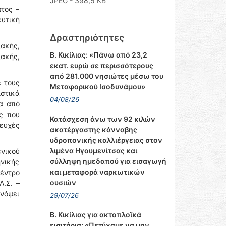
JPEG - 398,5 KB
τος –
ευτική
Δραστηριότητες
λακής,
Β. Κικίλιας: «Πάνω από 23,2
λακής,
εκατ. ευρώ σε περισσότερους
από 281.000 νησιώτες μέσω του
ε τους
Μεταφορικού Ισοδυνάμου»
ιστικά
04/08/26
ρα από
ς που
Κατάσχεση άνω των 92 κιλών
 ευχές
ακατέργαστης κάνναβης
υδροπονικής καλλιέργειας στον
λιμένα Ηγουμενίτσας και
ενικού
σύλληψη ημεδαπού για εισαγωγή
νικής
και μεταφορά ναρκωτικών
Κέντρο
ουσιών
Λ.Σ. –
ενόψει
29/07/26
Β. Κικίλιας για ακτοπλοϊκά
εισιτήρια: «Πετύχαμε να μην