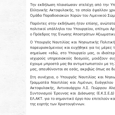
Την εκδήλωση πλαισίωσαν στελέχη από την Υπ
Ελληνικής Ακτοφυλακής, τα οποία έψαλλαν χρι
Ομάδα Παραδοσιακών Χορών του Λιμενικού Σώμ
Παρόντες στην εκδήλωση ήταν επίσης, ανώτατα
πολιτικοί υπάλληλοι του Υπουργείου, επίτιμοι 
ο Πρόεδρος της Ένωσης Αποστράτων Αξιωματικών
Ο Υπουργός Ναυτιλίας και Νησιωτικής Πολιτική
παρευρισκόμενους και ευχήθηκε για τις μέρες τ
σημείωσε «εδώ, στο Υπουργείο μας, οι ιδιαίτε
ισχυρούς υπηρεσιακούς δεσμούς, μοιάζουν συ
έχουμε μπροστά μας θα αντιμετωπιστούν με τη λο
μας, απευθύνονται σε εσάς, ακριβώς όπως σε δ
Στη συνέχεια, ο Υπουργός Ναυτιλίας και Νησιω
Γραμματέα Ναυτιλίας και Λιμένων, Ευάγγελου
Ακτοφυλακής, Αντιναυάρχου Λ.Σ. Γεώργιου Αλε
Συντονισμού Έρευνας και Διάσωσης (Ε.Κ.Σ.Ε.Δ)
ΕΛ.ΑΚΤ. για το σημαντικό έργο που επιτελούν κ
της εορτής των Χριστουγέννων.