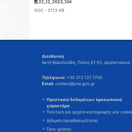
22_12_2023_104
DOC
- 217,5 KB
Διεύθυνση
Ακτή Βασιλειάδη, Πύλες Ε1-Ε2, Δραπετσώνα
Τηλέφωνο:
+30 213 137 1700
Email:
contact@yna.gov.gr
Προστασία δεδομένων προσωπικού
χαρακτήρα
Πολιτική για αρχεία καταγραφής και cooki
Δήλωση προσβασιμότητας
Όροι χρήσης