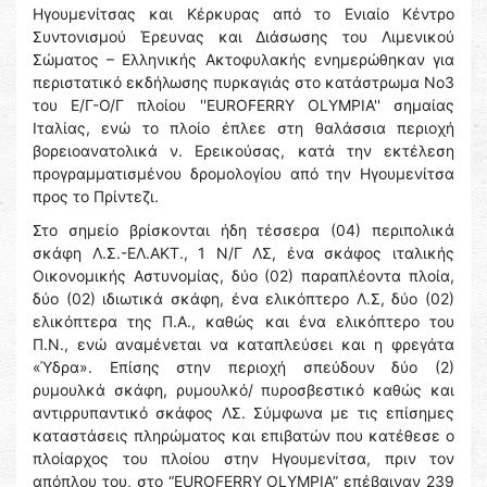
Ηγουμενίτσας και Κέρκυρας από το Ενιαίο Κέντρο
Συντονισμού Έρευνας και Διάσωσης του Λιμενικού
Σώματος – Ελληνικής Ακτοφυλακής ενημερώθηκαν για
περιστατικό εκδήλωσης πυρκαγιάς στο κατάστρωμα Νο3
του Ε/Γ-Ο/Γ πλοίου ''EUROFERRY OLYMPIA'' σημαίας
Ιταλίας, ενώ το πλοίο έπλεε στη θαλάσσια περιοχή
βορειοανατολικά ν. Ερεικούσας, κατά την εκτέλεση
προγραμματισμένου δρομολογίου από την Ηγουμενίτσα
προς το Πρίντεζι.
Στο σημείο βρίσκονται ήδη τέσσερα (04) περιπολικά
σκάφη Λ.Σ.-ΕΛ.ΑΚΤ., 1 Ν/Γ ΛΣ, ένα σκάφος ιταλικής
Οικονομικής Αστυνομίας, δύο (02) παραπλέοντα πλοία,
δύο (02) ιδιωτικά σκάφη, ένα ελικόπτερο Λ.Σ, δύο (02)
ελικόπτερα της Π.Α., καθώς και ένα ελικόπτερο του
Π.Ν., ενώ αναμένεται να καταπλεύσει και η φρεγάτα
«Ύδρα». Επίσης στην περιοχή σπεύδουν δύο (2)
ρυμουλκά σκάφη, ρυμουλκό/ πυροσβεστικό καθώς και
αντιρρυπαντικό σκάφος ΛΣ. Σύμφωνα με τις επίσημες
καταστάσεις πληρώματος και επιβατών που κατέθεσε ο
πλοίαρχος του πλοίου στην Ηγουμενίτσα, πριν τον
απόπλου του, στο “EUROFERRY OLYMPIA” επέβαιναν 239