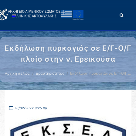
Εκδήλωση πυρκαγιάς σε Ε/Γ-Ο/Γ
πλοίο στην ν. Ερεικούσα
Αρχική σελίδα
Δραστηριότητες
Εκδήλωση πυρκαγιάς σε Ε/Γ-Ο/Γ …
18/02/2022 9:25 πμ.