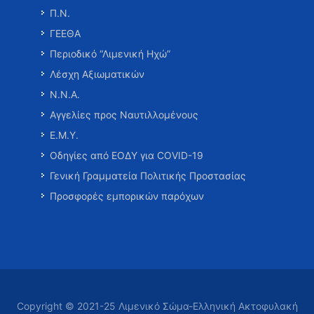
Π.Ν.
ΓΕΕΘΑ
Περιοδικό “Λιμενική Ηχώ”
Λέσχη Αξιωματικών
Ν.Ν.Α.
Αγγελίες προς Ναυτιλλομένους
Ε.Μ.Υ.
Οδηγίες από ΕΟΔΥ για COVID-19
Γενική Γραμματεία Πολιτικής Προστασίας
Προσφορές εμπορικών παρόχων
Copyright © 2021-25 Λιμενικό Σώμα-Ελληνική Ακτοφυλακή