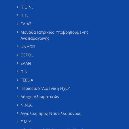
Π.Ο.Ν.
Π.Σ.
ΕΛ.ΑΣ.
Μονάδα Ιατρικώς Υποβοηθούμενης
Αναπαραγωγής
UNHCR
CEPOL
ΕΑΑΝ
Π.Ν.
ΓΕΕΘΑ
Περιοδικό “Λιμενική Ηχώ”
Λέσχη Αξιωματικών
Ν.Ν.Α.
Αγγελίες προς Ναυτιλλομένους
Ε.Μ.Υ.