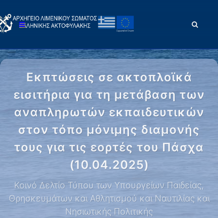
Εκπτώσεις σε ακτοπλοϊκά
εισιτήρια για τη μετάβαση των
αναπληρωτών εκπαιδευτικών
στον τόπο μόνιμης διαμονής
τους για τις εορτές του Πάσχα
(10.04.2025)
Κοινό Δελτίο Τύπου των Υπουργείων Παιδείας,
Θρησκευμάτων και Αθλητισμού και Ναυτιλίας και
Νησιωτικής Πολιτικής