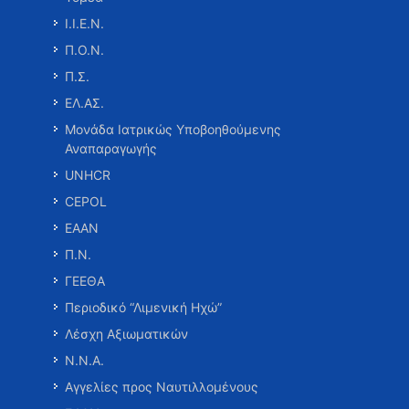
Ι.Ι.Ε.Ν.
Π.Ο.Ν.
Π.Σ.
ΕΛ.ΑΣ.
Μονάδα Ιατρικώς Υποβοηθούμενης
Αναπαραγωγής
UNHCR
CEPOL
ΕΑΑΝ
Π.Ν.
ΓΕΕΘΑ
Περιοδικό “Λιμενική Ηχώ”
Λέσχη Αξιωματικών
Ν.Ν.Α.
Αγγελίες προς Ναυτιλλομένους