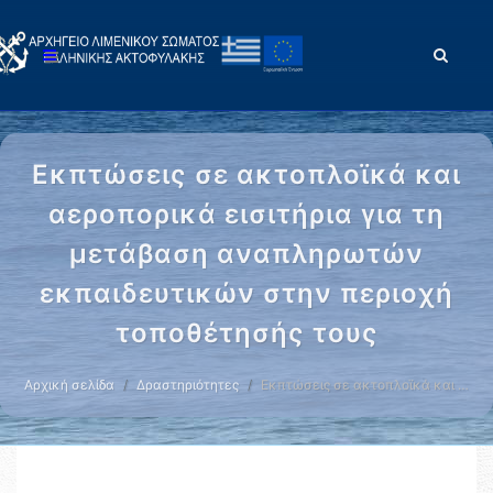
Εκπτώσεις σε ακτοπλοϊκά και
αεροπορικά εισιτήρια για τη
μετάβαση αναπληρωτών
εκπαιδευτικών στην περιοχή
τοποθέτησής τους
Αρχική σελίδα
Δραστηριότητες
Εκπτώσεις σε ακτοπλοϊκά και …