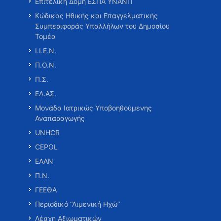
Επιτελική Δομή ΕΣΠΑ ΥΝΑΝΠ
Κώδικας Ηθικής και Επαγγελματικής
Συμπεριφοράς Υπαλλήλων του Δημοσίου
Τομέα
Ι.Ι.Ε.Ν.
Π.Ο.Ν.
Π.Σ.
ΕΛ.ΑΣ.
Μονάδα Ιατρικώς Υποβοηθούμενης
Αναπαραγωγής
UNHCR
CEPOL
ΕΑΑΝ
Π.Ν.
ΓΕΕΘΑ
Περιοδικό “Λιμενική Ηχώ”
Λέσχη Αξιωματικών