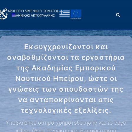
Εκσυγχρονίζονται και
αναβαθμίζονται τα εργαστήρια
της Ακαδημίας Εμπορικού
Ναυτικού Ηπείρου, ώστε οι
γνώσεις των σπουδαστών της
να ανταποκρίνονται στις
τεχνολογικές εξελίξεις.
Υποβλήθηκε αίτημα χρηματοδότησης για το έργο
«Προμήθεια Τεχνικού και Εκπαιδευτικού