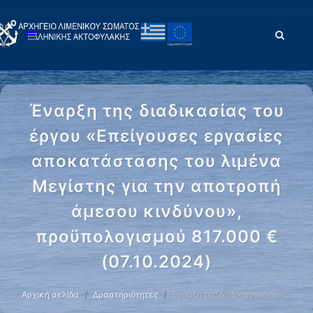
Έναρξη της διαδικασίας του
έργου «Επείγουσες εργασίες
αποκατάστασης του λιμένα
Μεγίστης για την αποτροπή
άμεσου κινδύνου»,
προϋπολογισμού 817.000 €
(07.10.2024)
Αρχική σελίδα
Δραστηριότητες
Έναρξη της διαδικασίας του …