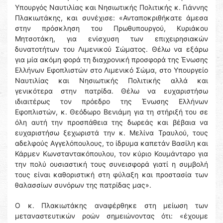
Υπουργός Ναυτιλίας και Νησιωτικής Πολιτικής κ. Γιάννης
Πλακιωτάκης, και συνέχισε: «Ανταποκριθήκατε άμεσα
στην πρόσκληση του Πρωθυπουργού, Κυριάκου
Μητσοτάκη, για ενίσχυση των επιχειρησιακών
δυνατοτήτων του Λιμενικού Σώματος. Θέλω να εξάρω
για μία ακόμη φορά τη διαχρονική προσφορά της Ένωσης
Ελλήνων Εφοπλιστών στο Λιμενικό Σώμα, στο Υπουργείο
Ναυτιλίας και Νησιωτικής Πολιτικής αλλά και
γενικότερα στην πατρίδα. Θέλω να ευχαριστήσω
ιδιαιτέρως τον πρόεδρο της Ένωσης Ελλήνων
Εφοπλιστών, κ. Θεόδωρο Βενιάμη για τη στήριξή του σε
όλη αυτή την προσπάθεια της δωρεάς και βέβαια να
ευχαριστήσω ξεχωριστά την κ. Μελίνα Τραυλού, τους
αδελφούς Αγγελόπουλους, το ίδρυμα καπετάν Βασίλη και
Κάρμεν Κωνσταντακόπουλου, τον κύριο Κουμάνταρο για
την πολύ ουσιαστική τους συνεισφορά γιατί η συμβολή
τους είναι καθοριστική στη φύλαξη και προστασία των
θαλασσίων συνόρων της πατρίδας μας».
Ο κ. Πλακιωτάκης αναφέρθηκε στη μείωση των
μεταναστευτικών ροών σημειώνοντας ότι: «έχουμε