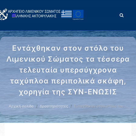
Εντάχθηκαν στον στόλο του
Λιμενικού Σώματος τα τέσσερα
τελευταία υπερσύγχρονα
ταχύπλοα περιπολικά σκάφη,
χορηγία της ΣΥΝ-ΕΝΩΣΙΣ
Αρχική σελίδα
Δραστηριότητες
Εντάχθηκαν στον στόλο του …