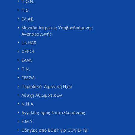
Π.Ο.Ν.
Π.Σ.
ΕΛ.ΑΣ.
Μονάδα Ιατρικώς Υποβοηθούμενης
Αναπαραγωγής
UNHCR
CEPOL
ΕΑΑΝ
Π.Ν.
ΓΕΕΘΑ
Περιοδικό “Λιμενική Ηχώ”
Λέσχη Αξιωματικών
Ν.Ν.Α.
Αγγελίες προς Ναυτιλλομένους
Ε.Μ.Υ.
Οδηγίες από ΕΟΔΥ για COVID-19