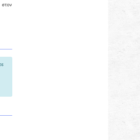
 στον
τε