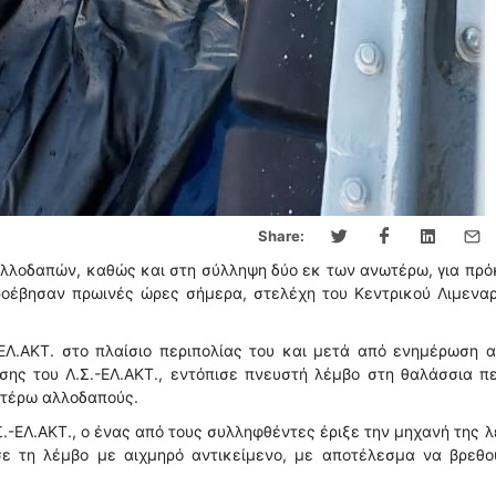
Share:
αλλοδαπών, καθώς και στη σύλληψη δύο εκ των ανωτέρω, για πρ
ροέβησαν πρωινές ώρες σήμερα, στελέχη του Κεντρικού Λιμεναρ
-ΕΛ.ΑΚΤ. στο πλαίσιο περιπολίας του και μετά από ενημέρωση 
σης του Λ.Σ.-ΕΛ.ΑΚΤ., εντόπισε πνευστή λέμβο στη θαλάσσια π
ωτέρω αλλοδαπούς.
.-ΕΛ.ΑΚΤ., ο ένας από τους συλληφθέντες έριξε την μηχανή της 
ε τη λέμβο με αιχμηρό αντικείμενο, με αποτέλεσμα να βρεθο