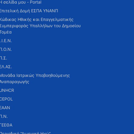
Η σελίδα μου - Portal
Επιτελική Δομή ΕΣΠΑ ΥΝΑΝΠ
Κώδικας Ηθικής και Επαγγελματικής
Συμπεριφοράς Υπαλλήλων του Δημοσίου
Τομέα
Ι.Ι.Ε.Ν.
Π.Ο.Ν.
Π.Σ.
ΕΛ.ΑΣ.
Μονάδα Ιατρικώς Υποβοηθούμενης
Αναπαραγωγής
UNHCR
CEPOL
ΕΑΑΝ
Π.Ν.
ΓΕΕΘΑ
Περιοδικό “Λιμενική Ηχώ”