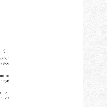
όκληση
χείου
από το
εριοχή
λέμβου
ύν σε