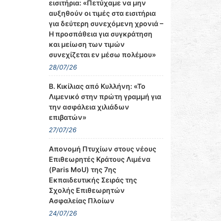
εισιτήρια: «Πετύχαμε να μην
αυξηθούν οι τιμές στα εισιτήρια
για δεύτερη συνεχόμενη χρονιά –
Η προσπάθεια για συγκράτηση
και μείωση των τιμών
συνεχίζεται εν μέσω πολέμου»
28/07/26
Β. Κικίλιας από Κυλλήνη: «Το
Λιμενικό στην πρώτη γραμμή για
την ασφάλεια χιλιάδων
επιβατών»
27/07/26
Απονομή Πτυχίων στους νέους
Επιθεωρητές Κράτους Λιμένα
(Paris MoU) της 7ης
Εκπαιδευτικής Σειράς της
Σχολής Επιθεωρητών
Ασφαλείας Πλοίων
24/07/26