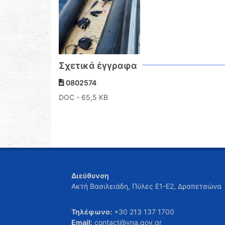
Σχετικά έγγραφα
0802574
DOC
- 65,5 KB
Διεύθυνση
Ακτή Βασιλειάδη, Πύλες Ε1-Ε2, Δραπετσώνα
Τηλέφωνο:
+30 213 137 1700
Email:
contact@yna.gov.gr