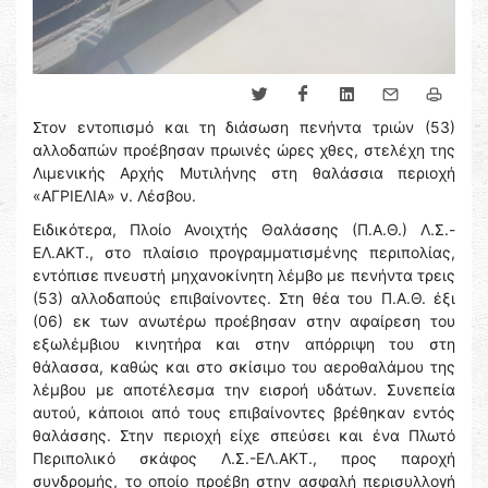
Στον εντοπισμό και τη διάσωση πενήντα τριών (53)
αλλοδαπών προέβησαν πρωινές ώρες χθες, στελέχη της
Λιμενικής Αρχής Μυτιλήνης στη θαλάσσια περιοχή
«ΑΓΡΙΕΛΙΑ» ν. Λέσβου.
Ειδικότερα, Πλοίο Ανοιχτής Θαλάσσης (Π.Α.Θ.) Λ.Σ.-
ΕΛ.ΑΚΤ., στο πλαίσιο προγραμματισμένης περιπολίας,
εντόπισε πνευστή μηχανοκίνητη λέμβο με πενήντα τρεις
(53) αλλοδαπούς επιβαίνοντες. Στη θέα του Π.Α.Θ. έξι
(06) εκ των ανωτέρω προέβησαν στην αφαίρεση του
εξωλέμβιου κινητήρα και στην απόρριψη του στη
θάλασσα, καθώς και στο σκίσιμο του αεροθαλάμου της
λέμβου με αποτέλεσμα την εισροή υδάτων. Συνεπεία
αυτού, κάποιοι από τους επιβαίνοντες βρέθηκαν εντός
θαλάσσης. Στην περιοχή είχε σπεύσει και ένα Πλωτό
Περιπολικό σκάφος Λ.Σ.-ΕΛ.ΑΚΤ., προς παροχή
συνδρομής, το οποίο προέβη στην ασφαλή περισυλλογή