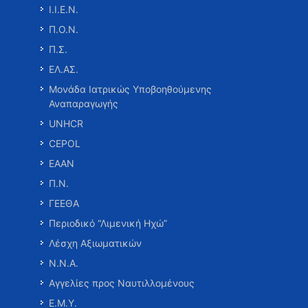
Ι.Ι.Ε.Ν.
Π.Ο.Ν.
Π.Σ.
ΕΛ.ΑΣ.
Μονάδα Ιατρικώς Υποβοηθούμενης
Αναπαραγωγής
UNHCR
CEPOL
ΕΑΑΝ
Π.Ν.
ΓΕΕΘΑ
Περιοδικό “Λιμενική Ηχώ”
Λέσχη Αξιωματικών
Ν.Ν.Α.
Αγγελίες προς Ναυτιλλομένους
Ε.Μ.Υ.