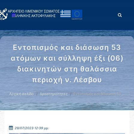
Εντοπισμός και διάσωση 53
ατόμων και σύλληψη έξι (06)
διακινητών στη θαλάσσια
περιοχή ν. Λέσβου
Αρχική σελίδα
Δραστηριότητες
Εντοπισμός και διάσωση 53 …
29/07/2023 12:39 μμ.