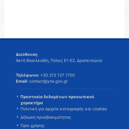
Διεύθυνση
Ακτή Βασιλειάδη, Πύλες Ε1-Ε2, Δραπετσώνα
Τηλέφωνο:
+30 213 137 1700
Email:
contact@yna.gov.gr
Προστασία δεδομένων προσωπικού
χαρακτήρα
Πολιτική για αρχεία καταγραφής και cookies
Δήλωση προσβασιμότητας
Όροι χρήσης