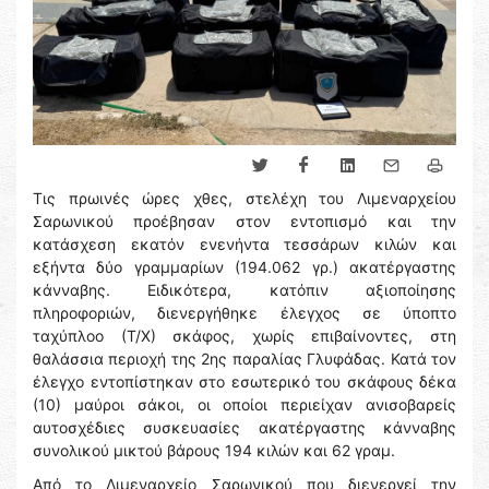
Τις πρωινές ώρες χθες, στελέχη του Λιμεναρχείου
Σαρωνικού προέβησαν στον εντοπισμό και την
κατάσχεση εκατόν ενενήντα τεσσάρων κιλών και
εξήντα δύο γραμμαρίων (194.062 γρ.) ακατέργαστης
κάνναβης. Ειδικότερα, κατόπιν αξιοποίησης
πληροφοριών, διενεργήθηκε έλεγχος σε ύποπτο
ταχύπλοο (Τ/Χ) σκάφος, χωρίς επιβαίνοντες, στη
θαλάσσια περιοχή της 2ης παραλίας Γλυφάδας. Κατά τον
έλεγχο εντοπίστηκαν στο εσωτερικό του σκάφους δέκα
(10) μαύροι σάκοι, οι οποίοι περιείχαν ανισοβαρείς
αυτοσχέδιες συσκευασίες ακατέργαστης κάνναβης
συνολικού μικτού βάρους 194 κιλών και 62 γραμ.
Από το Λιμεναρχείο Σαρωνικού που διενεργεί την