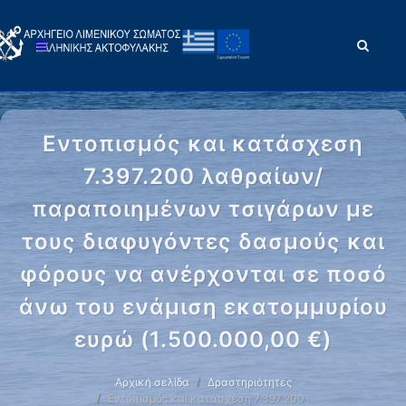
Εντοπισμός και κατάσχεση
7.397.200 λαθραίων/
παραποιημένων τσιγάρων με
τους διαφυγόντες δασμούς και
φόρους να ανέρχονται σε ποσό
άνω του ενάμιση εκατομμυρίου
ευρώ (1.500.000,00 €)
Αρχική σελίδα
Δραστηριότητες
Εντοπισμός και κατάσχεση 7.397.200 …