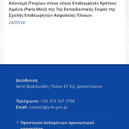
Απονομή Πτυχίων στους νέους Επιθεωρητές Κράτους
Λιμένα (Paris MoU) της 7ης Εκπαιδευτικής Σειράς της
Σχολής Επιθεωρητών Ασφαλείας Πλοίων
24/07/26
Διεύθυνση
Ακτή Βασιλειάδη, Πύλες Ε1-Ε2, Δραπετσώνα
Τηλέφωνο:
+30 213 137 1700
Email:
contact@yna.gov.gr
Προστασία δεδομένων προσωπικού
χαρακτήρα