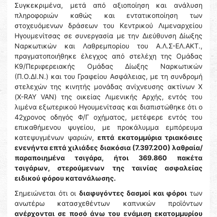
Συγκεκριμένα, μετά από αξιοποίηση και ανάλυση
πληροφοριών καθώς και εντατικοποίηση των
στοχευόμενων δράσεων του Κεντρικού Λιμεναρχείου
Ηγουμενίτσας σε συνεργασία με την Διεύθυνση Δίωξης
Ναρκωτικών και Λαθρεμπορίου του Α.Λ.Σ-ΕΛ.ΑΚΤ.,
πραγματοποιήθηκε έλεγχος από στελέχη της Ομάδας
Κ9/Περιφερειακής Ομάδας Δίωξης Ναρκωτικών
(Π.Ο.ΔΙ.Ν.) και του Γραφείου Ασφάλειας, με τη συνδρομή
στελεχών της κινητής μονάδας ανίχνευσης ακτίνων Χ
(X-RAY VAN) της οικείας Λιμενικής Αρχής, εντός του
λιμένα εξωτερικού Ηγουμενίτσας και διαπιστώθηκε ότι ο
42χρονος οδηγός Φ/Γ οχήματος, μετέφερε εντός του
επικαθήμενου ψυγείου, με προκάλυμμα εμπόρευμα
κατεψυγμένων ψαριών,
επτά εκατομμύρια τριακόσιες
ενενήντα επτά χιλιάδες διακόσια (7.397.200) λαθραία/
παραποιημένα τσιγάρα, ήτοι 369.860 πακέτα
τσιγάρων, στερούμενων της ταινίας ασφαλείας
ειδικού φόρου κατανάλωσης.
Σημειώνεται ότι οι
διαφυγόντες δασμοί και φόροι
των
ανωτέρω κατασχεθέντων καπνικών προϊόντων
ανέρχονται σε ποσό άνω του ενάμιση εκατομμυρίου