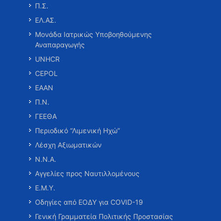
Π.Σ.
ΕΛ.ΑΣ.
Μονάδα Ιατρικώς Υποβοηθούμενης
Αναπαραγωγής
UNHCR
CEPOL
ΕΑΑΝ
Π.Ν.
ΓΕΕΘΑ
Περιοδικό “Λιμενική Ηχώ”
Λέσχη Αξιωματικών
Ν.Ν.Α.
Αγγελίες προς Ναυτιλλομένους
Ε.Μ.Υ.
Οδηγίες από ΕΟΔΥ για COVID-19
Γενική Γραμματεία Πολιτικής Προστασίας