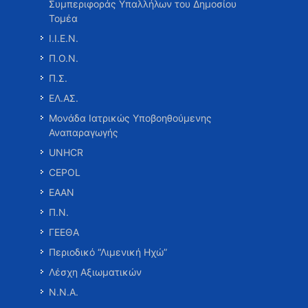
Συμπεριφοράς Υπαλλήλων του Δημοσίου
Τομέα
Ι.Ι.Ε.Ν.
Π.Ο.Ν.
Π.Σ.
ΕΛ.ΑΣ.
Μονάδα Ιατρικώς Υποβοηθούμενης
Αναπαραγωγής
UNHCR
CEPOL
ΕΑΑΝ
Π.Ν.
ΓΕΕΘΑ
Περιοδικό “Λιμενική Ηχώ”
Λέσχη Αξιωματικών
Ν.Ν.Α.