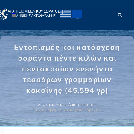
Εντοπισμός και κατάσχεση
σαράντα πέντε κιλών και
πεντακοσίων ενενήντα
τεσσάρων γραμμαρίων
κοκαΐνης (45.594 γρ)
Αρχική σελίδα
Δραστηριότητες
Εντοπισμός και κατάσχεση σαράντα …