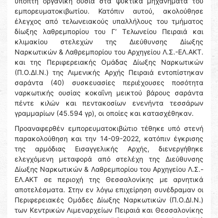
ύποπτη οργανική ουσία στα ψυκτικά μηχανήματα του
εμπορευματοκιβωτίου. Κατόπιν αυτού, ακολούθησε
έλεγχος από τελωνειακούς υπαλλήλους του τμήματος
δίωξης λαθρεμπορίου του Γ’ Τελωνείου Πειραιά και
κλιμακίου στελεχών της Διεύθυνσης Δίωξης
Ναρκωτικών & Λαθρεμπορίου του Αρχηγείου Λ.Σ.-ΕΛ.ΑΚΤ.
και της Περιφερειακής Ομάδας Δίωξης Ναρκωτικών
(Π.Ο.ΔΙ.Ν.) της Λιμενικής Αρχής Πειραιά εντοπίστηκαν
σαράντα (40) συσκευασίες περιέχουσες ποσότητα
ναρκωτικής ουσίας κοκαΐνη μεικτού βάρους σαράντα
πέντε κιλών και πεντακοσίων ενενήντα τεσσάρων
γραμμαρίων (45.594 γρ), οι οποίες και κατασχέθηκαν.
Προαναφερθέν εμπορευματοκιβώτιο τέθηκε υπό στενή
παρακολούθηση και την 14-09-2022, κατόπιν έγκρισης
της αρμόδιας Εισαγγελικής Αρχής, διενεργήθηκε
ελεγχόμενη μεταφορά από στελέχη της Διεύθυνσης
Δίωξης Ναρκωτικών & Λαθρεμπορίου του Αρχηγείου Λ.Σ.-
ΕΛ.ΑΚΤ σε περιοχή της Θεσσαλονίκης με αρνητικά
αποτελέσματα. Στην εν λόγω επιχείρηση συνέδραμαν οι
Περιφερειακές Ομάδες Δίωξης Ναρκωτικών (Π.Ο.ΔΙ.Ν.)
των Κεντρικών Λιμεναρχείων Πειραιά και Θεσσαλονίκης