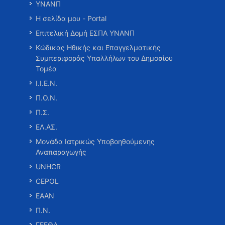
ΥΝΑΝΠ
Η σελίδα μου - Portal
Επιτελική Δομή ΕΣΠΑ ΥΝΑΝΠ
Κώδικας Ηθικής και Επαγγελματικής
Συμπεριφοράς Υπαλλήλων του Δημοσίου
Τομέα
Ι.Ι.Ε.Ν.
Π.Ο.Ν.
Π.Σ.
ΕΛ.ΑΣ.
Μονάδα Ιατρικώς Υποβοηθούμενης
Αναπαραγωγής
UNHCR
CEPOL
ΕΑΑΝ
Π.Ν.
ΓΕΕΘΑ