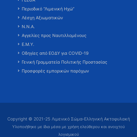
Περιοδικό “Λιμενική Ηχώ”
Λέσχη Αξιωματικών
Ν.Ν.Α.
Αγγελίες προς Ναυτιλλομένους
Ε.Μ.Υ.
Οδηγίες από ΕΟΔΥ για COVID-19
Γενική Γραμματεία Πολιτικής Προστασίας
Προσφορές εμπορικών παρόχων
Copyright © 2021-25 Λιμενικό Σώμα-Ελληνική Ακτοφυλακή
Υλοποιήθηκε με ίδια μέσα με χρήση ελεύθερου και ανοιχτού
λογισμικού