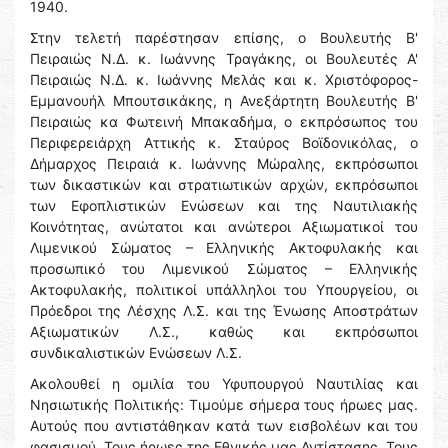
1940.
Στην τελετή παρέστησαν επίσης, ο Βουλευτής Β'
Πειραιώς Ν.Δ. κ. Ιωάννης Τραγάκης, οι Βουλευτές Α'
Πειραιώς Ν.Δ. κ. Ιωάννης Μελάς και κ. Χριστόφορος-
Εμμανουήλ Μπουτσικάκης, η Ανεξάρτητη Βουλευτής Β'
Πειραιώς κα Φωτεινή Μπακαδήμα, ο εκπρόσωπος του
Περιφερειάρχη Αττικής κ. Σταύρος Βοϊδονικόλας, ο
Δήμαρχος Πειραιά κ. Ιωάννης Μώραλης, εκπρόσωποι
των δικαστικών και στρατιωτικών αρχών, εκπρόσωποι
των Εφοπλιστικών Ενώσεων και της Ναυτιλιακής
Κοινότητας, ανώτατοι και ανώτεροι Αξιωματικοί του
Λιμενικού Σώματος – Ελληνικής Ακτοφυλακής και
προσωπικό του Λιμενικού Σώματος – Ελληνικής
Ακτοφυλακής, πολιτικοί υπάλληλοι του Υπουργείου, οι
Πρόεδροι της Λέσχης Λ.Σ. και της Ένωσης Αποστράτων
Αξιωματικών Λ.Σ., καθώς και εκπρόσωποι
συνδικαλιστικών Ενώσεων Λ.Σ.
Ακολουθεί η ομιλία του Υφυπουργού Ναυτιλίας και
Νησιωτικής Πολιτικής: Τιμούμε σήμερα τους ήρωες μας.
Αυτούς που αντιστάθηκαν κατά των εισβολέων και του
φασισμού. Τους ήρωες της Εθνικής μας Αντίστασης. Τους