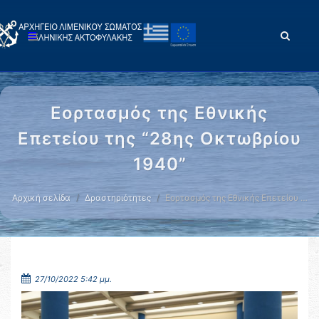
Εορτασμός της Εθνικής
Επετείου της “28ης Οκτωβρίου
1940”
Αρχική σελίδα
Δραστηριότητες
Εορτασμός της Εθνικής Επετείου …
27/10/2022 5:42 μμ.