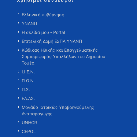
Χρήσιμοι σύνδεσμοι
Ελληνική κυβέρνηση
ΥΝΑΝΠ
Η σελίδα μου - Portal
Επιτελική Δομή ΕΣΠΑ ΥΝΑΝΠ
Κώδικας Ηθικής και Επαγγελματικής
Συμπεριφοράς Υπαλλήλων του Δημοσίου
Τομέα
Ι.Ι.Ε.Ν.
Π.Ο.Ν.
Π.Σ.
ΕΛ.ΑΣ.
Μονάδα Ιατρικώς Υποβοηθούμενης
Αναπαραγωγής
UNHCR
CEPOL