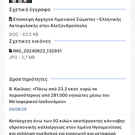
Σχετικά έγγραφα
Επίσκεψη Αρχηγού Λιμενικού Σώματος – Ελληνικής
Ακτοφυλακής στην Αλεξανδρούπολη
DOC
- 62,5 KB
Σχετικες εικόνες
IMG_20240822_132931
JPG - 2,7 MB
Δραστηριότητες
Β. Κικίλιας: «Πάνω από 23,2 εκατ. ευρώ σε
περισσότερους από 281.000 νησιώτες μέσω του
Μεταφορικού Ισοδυνάμου»
04/08/26
Κατάσχεση άνω των 92 κιλών ακατέργαστης κάνναβης
υδροπονικής καλλιέργειας στον λιμένα Ηγουμενίτσας
και σύλληψη ημεδαπού για εισαγωγή και μεταφορά