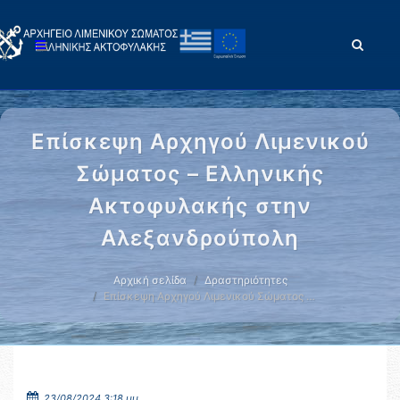
Επίσκεψη Αρχηγού Λιμενικού
Σώματος – Ελληνικής
Ακτοφυλακής στην
Αλεξανδρούπολη
Αρχική σελίδα
Δραστηριότητες
Επίσκεψη Αρχηγού Λιμενικού Σώματος …
23/08/2024 3:18 μμ.