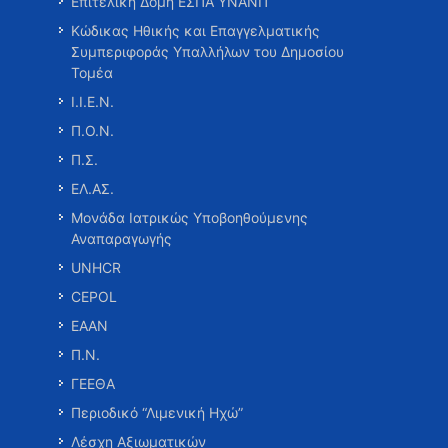
Επιτελική Δομή ΕΣΠΑ ΥΝΑΝΠ
Κώδικας Ηθικής και Επαγγελματικής
Συμπεριφοράς Υπαλλήλων του Δημοσίου
Τομέα
Ι.Ι.Ε.Ν.
Π.Ο.Ν.
Π.Σ.
ΕΛ.ΑΣ.
Μονάδα Ιατρικώς Υποβοηθούμενης
Αναπαραγωγής
UNHCR
CEPOL
ΕΑΑΝ
Π.Ν.
ΓΕΕΘΑ
Περιοδικό “Λιμενική Ηχώ”
Λέσχη Αξιωματικών