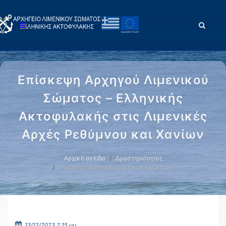
Επίσκεψη Αρχηγού Λιμενικού
Σώματος – Ελληνικής
Ακτοφυλακής στις Λιμενικές
Αρχές Ρεθύμνου και Χανίων
Αρχική σελίδα
Δραστηριότητες
Επίσκεψη Αρχηγού Λιμενικού Σώματος …
13/12/2023 2:15 μμ.