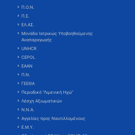
Π.Ο.Ν.
Π.Σ.
ΕΛ.ΑΣ.
Μονάδα Ιατρικώς Υποβοηθούμενης
Αναπαραγωγής
UNHCR
CEPOL
ΕΑΑΝ
Π.Ν.
ΓΕΕΘΑ
Περιοδικό “Λιμενική Ηχώ”
Λέσχη Αξιωματικών
Ν.Ν.Α.
Αγγελίες προς Ναυτιλλομένους
Ε.Μ.Υ.