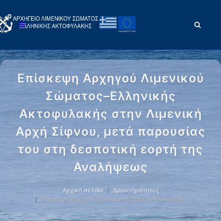
Επίσκεψη Αρχηγού Λιμενικού
Σώματος–Ελληνικής
Ακτοφυλακής στην Λιμενική
Αρχή Σίφνου, μετά παρουσίας
του στη δεσποτική εορτή της
Αναλήψεως
Αρχική σελίδα
Δραστηριότητες
Επίσκεψη Αρχηγού Λιμενικού Σώματος–Ελληνικής …