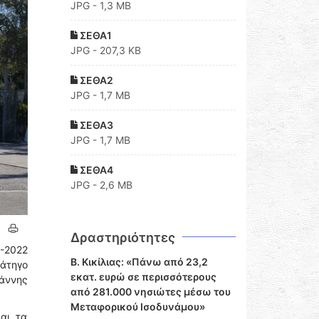
JPG - 1,3 MB
ΣΕΘΑ1
JPG - 207,3 KB
ΣΕΘΑ2
JPG - 1,7 MB
ΣΕΘΑ3
JPG - 1,7 MB
ΣΕΘΑ4
JPG - 2,6 MB
Δραστηριότητες
-2022
Β. Κικίλιας: «Πάνω από 23,2
άτηγο
εκατ. ευρώ σε περισσότερους
άννης
από 281.000 νησιώτες μέσω του
Μεταφορικού Ισοδυνάμου»
αι τα