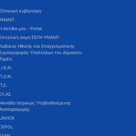
Ελληνική κυβέρνηση
ΥΝΑΝΠ
Η σελίδα μου - Portal
Επιτελική Δομή ΕΣΠΑ ΥΝΑΝΠ
Κώδικας Ηθικής και Επαγγελματικής
Συμπεριφοράς Υπαλλήλων του Δημοσίου
Τομέα
Ι.Ι.Ε.Ν.
Π.Ο.Ν.
Π.Σ.
ΕΛ.ΑΣ.
Μονάδα Ιατρικώς Υποβοηθούμενης
Αναπαραγωγής
UNHCR
CEPOL
ΕΑΑΝ