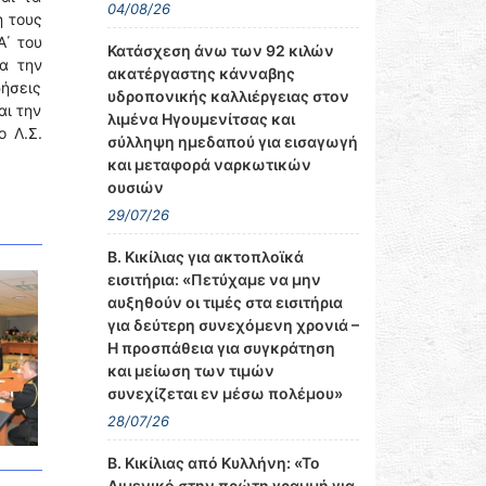
04/08/26
η τους
Α΄ του
Κατάσχεση άνω των 92 κιλών
ια την
ακατέργαστης κάνναβης
ρήσεις
υδροπονικής καλλιέργειας στον
αι την
λιμένα Ηγουμενίτσας και
 Λ.Σ.
σύλληψη ημεδαπού για εισαγωγή
και μεταφορά ναρκωτικών
ουσιών
29/07/26
Β. Κικίλιας για ακτοπλοϊκά
εισιτήρια: «Πετύχαμε να μην
αυξηθούν οι τιμές στα εισιτήρια
για δεύτερη συνεχόμενη χρονιά –
Η προσπάθεια για συγκράτηση
και μείωση των τιμών
συνεχίζεται εν μέσω πολέμου»
28/07/26
Β. Κικίλιας από Κυλλήνη: «Το
Λιμενικό στην πρώτη γραμμή για