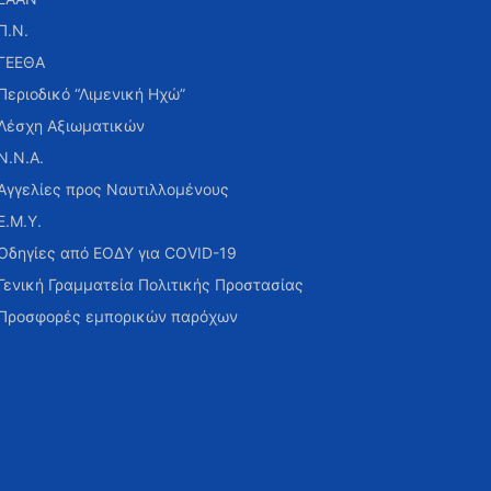
Π.Ν.
ΓΕΕΘΑ
Περιοδικό “Λιμενική Ηχώ”
Λέσχη Αξιωματικών
Ν.Ν.Α.
Αγγελίες προς Ναυτιλλομένους
Ε.Μ.Υ.
Οδηγίες από ΕΟΔΥ για COVID-19
Γενική Γραμματεία Πολιτικής Προστασίας
Προσφορές εμπορικών παρόχων