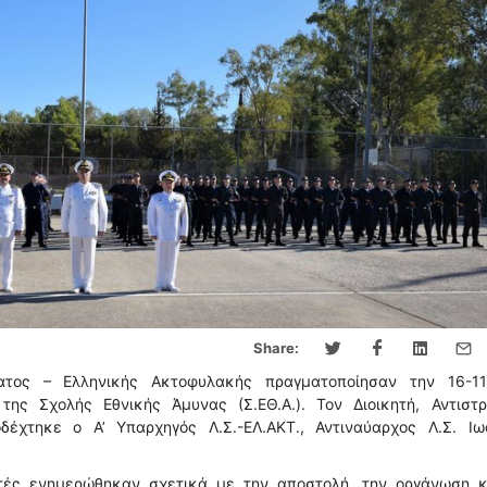
Share:
ατος – Ελληνικής Ακτοφυλακής πραγματοποίησαν την 16-11
ης Σχολής Εθνικής Άμυνας (Σ.ΕΘ.Α.). Τον Διοικητή, Αντιστρ
έχτηκε ο Α’ Υπαρχηγός Λ.Σ.-ΕΛ.ΑΚΤ., Αντιναύαρχος Λ.Σ. Ιω
στές ενημερώθηκαν σχετικά με την αποστολή, την οργάνωση κ