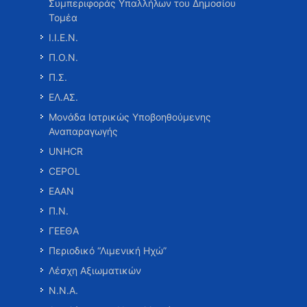
Συμπεριφοράς Υπαλλήλων του Δημοσίου
Τομέα
Ι.Ι.Ε.Ν.
Π.Ο.Ν.
Π.Σ.
ΕΛ.ΑΣ.
Μονάδα Ιατρικώς Υποβοηθούμενης
Αναπαραγωγής
UNHCR
CEPOL
ΕΑΑΝ
Π.Ν.
ΓΕΕΘΑ
Περιοδικό “Λιμενική Ηχώ”
Λέσχη Αξιωματικών
Ν.Ν.Α.