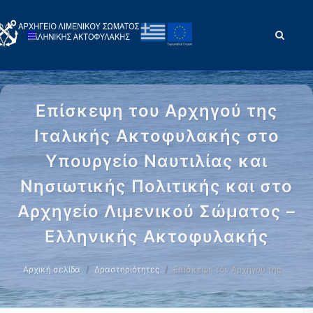
Επίσκεψη του Αρχηγού της
Ιταλικής Ακτοφυλακής στο
Υπουργείο Ναυτιλίας και
Νησιωτικής Πολιτικής και στο
Αρχηγείο Λιμενικού Σώματος –
Ελληνικής Ακτοφυλακής
Αρχική σελίδα
Δραστηριότητες
Επίσκεψη του Αρχηγού της …