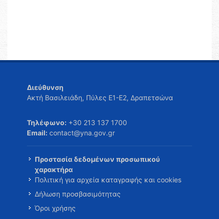
Διεύθυνση
Ακτή Βασιλειάδη, Πύλες Ε1-Ε2, Δραπετσώνα
Τηλέφωνο:
+30 213 137 1700
Email:
contact@yna.gov.gr
Προστασία δεδομένων προσωπικού
χαρακτήρα
Πολιτική για αρχεία καταγραφής και cookies
Δήλωση προσβασιμότητας
Όροι χρήσης