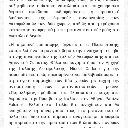
συζητήθηκαν επίκαιρα ναυτιλιακά και επιχειρησιακά
θέματα αμοιβαίου ενδιαφέροντος, η προοπτική
διεύρυνσης της διμερούς συνεργασίας των
Ακτοφυλακών των δύο χωρών, καθώς και η τρέχουσα
κατάσταση αναφορικά με τις μεταναστευτικές ροές στο
Ανατολικό Αιγαίο.
«Η σημερινή επίσκεψη», δήλωσε ο κ. Πλακιωτάκης,
«αποτελεί ένα σημαντικό βήμα στην ενίσχυση της ήδη
στενής συνεργασίας της Ιταλικής Ακτοφυλακής και του
Λιμενικού Σώματος. Θέλω να ευχαριστήσω τον Αρχηγό
της Ιταλικής Ακτοφυλακής, Nicola Carlone για την
παρουσία του εδώ, προκειμένου να επιβεβαιώσουμε τη
στρατηγική συμμαχία των δύο χωρών με αιχμή την
αντιμετώπιση των μεταναστευτικών ροών».
«Παράλληλα», πρόσθεσε ο κ. Πλακιωτάκης, ευχαριστώ
θερμά και την Πρέσβη της Ιταλίας στην Αθήνα, Patrizia
Falcinelli. Ελλάδα και Ιταλία θα συνεχίσουν και θα
ενισχύσουν τη συνεργασία τους στο μεταναστευτικό
αλλά και όπου αυτό παραστεί αναγκαίο με κορυφαία
προτεραιότητα την προστασία των θαλασσίων συνόρων