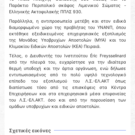
Παράκτιο Περιπολικό σκάφος Λιμενικού Σώματος -
Ελληνικής Ακτοφυλακής ΠΠΛΣ 930.
Παράλληλα, η αντιπροσωπεία μετέβη και στον ειδικά
διαμορφωμένο χώρο της προβλήτας του ΥΝΑΝΠ, όπου
εκτέθηκε εξειδικευμένος επιχειρησιακός εξοπλισμός
της Μονάδας Υποβρυχίων Αποστολών (ΜΥΑ) και του
Κλιμακίου Ειδικών Αποστολών (ΚΕΑ) Πειραιά.
Τέλος, ο Διευθυντής του Ινστιτούτου Éric Freysselinard
από την πλευρά του, ευχαρίστησε για την ιδιαίτερα
θερμή υποδοχή και την άρτια οργάνωση, ενώ δήλωσε
εντυπωσιασμένος από το πολύ υψηλό τεχνολογικό
επίπεδο του εξοπλισμού του Λ.Σ.-ΕΛ.ΑΚΤ όπως
διαπίστωσε τόσο από τις επισκέψεις στα Κέντρα
Επιχειρήσεων και στα επιχειρησιακά μέσα επιφανείας
του Λ.Σ.-ΕΛ.ΑΚΤ. όσο και από την παρουσίαση των
ομάδων υποβρυχίων και ειδικών αποστολών.
Σχετικές εικόνες