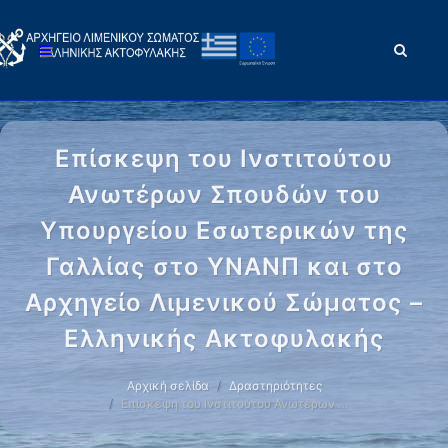
Επίσκεψη του Ινστιτούτου
Ανωτέρων Σπουδών του
Υπουργείου Εσωτερικών της
Γαλλίας στο ΥΝΑΝΠ και στο
Αρχηγείο Λιμενικού Σώματος –
Ελληνικής Ακτοφυλακής
Αρχική σελίδα
Δραστηριότητες
Επίσκεψη του Ινστιτούτου Ανωτέρων …