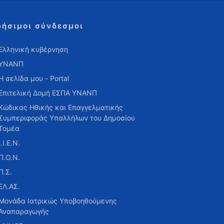
ρήσιμοι σύνδεσμοι
Ελληνική κυβέρνηση
ΥΝΑΝΠ
Η σελίδα μου - Portal
Επιτελική Δομή ΕΣΠΑ ΥΝΑΝΠ
Κώδικας Ηθικής και Επαγγελματικής
Συμπεριφοράς Υπαλλήλων του Δημοσίου
Τομέα
Ι.Ι.Ε.Ν.
Π.Ο.Ν.
Π.Σ.
ΕΛ.ΑΣ.
Μονάδα Ιατρικώς Υποβοηθούμενης
Αναπαραγωγής