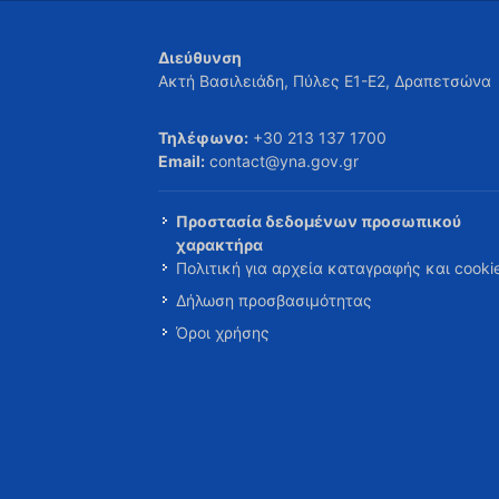
Διεύθυνση
Ακτή Βασιλειάδη, Πύλες Ε1-Ε2, Δραπετσώνα
Τηλέφωνο:
+30 213 137 1700
Email:
contact@yna.gov.gr
Προστασία δεδομένων προσωπικού
χαρακτήρα
Πολιτική για αρχεία καταγραφής και cooki
Δήλωση προσβασιμότητας
Όροι χρήσης