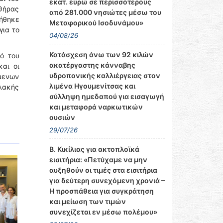
εκατ. ευρώ σε περισσότερους
Θήρας
από 281.000 νησιώτες μέσω του
γήθηκε
Μεταφορικού Ισοδυνάμου»
για το
04/08/26
Κατάσχεση άνω των 92 κιλών
ό του
ακατέργαστης κάνναβης
αι οι
υδροπονικής καλλιέργειας στον
μενων
λιμένα Ηγουμενίτσας και
υλακής
σύλληψη ημεδαπού για εισαγωγή
και μεταφορά ναρκωτικών
ουσιών
29/07/26
Β. Κικίλιας για ακτοπλοϊκά
εισιτήρια: «Πετύχαμε να μην
αυξηθούν οι τιμές στα εισιτήρια
για δεύτερη συνεχόμενη χρονιά –
Η προσπάθεια για συγκράτηση
και μείωση των τιμών
συνεχίζεται εν μέσω πολέμου»