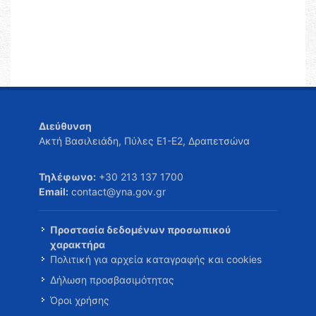
Διεύθυνση
Ακτή Βασιλειάδη, Πύλες Ε1-Ε2, Δραπετσώνα
Τηλέφωνο:
+30 213 137 1700
Email:
contact@yna.gov.gr
Προστασία δεδομένων προσωπικού
χαρακτήρα
Πολιτική για αρχεία καταγραφής και cookies
Δήλωση προσβασιμότητας
Όροι χρήσης