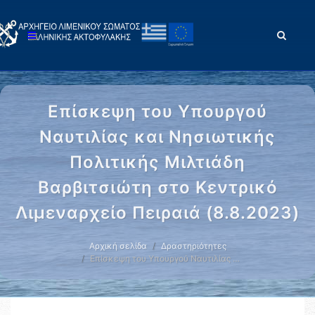
Επίσκεψη του Υπουργού
Ναυτιλίας και Νησιωτικής
Πολιτικής Μιλτιάδη
Βαρβιτσιώτη στο Κεντρικό
Λιμεναρχείο Πειραιά (8.8.2023)
Αρχική σελίδα
Δραστηριότητες
Επίσκεψη του Υπουργού Ναυτιλίας …