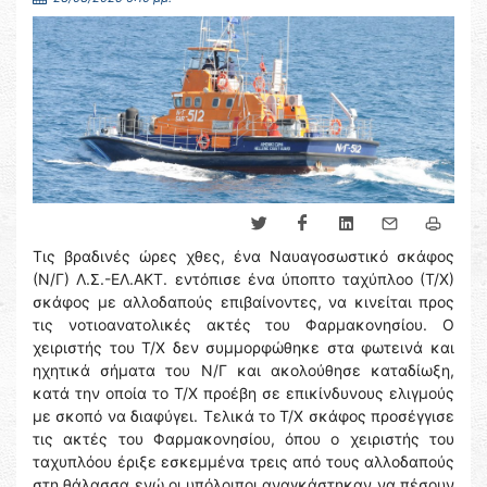
Τις βραδινές ώρες χθες, ένα Ναυαγοσωστικό σκάφος
(Ν/Γ) Λ.Σ.-ΕΛ.ΑΚΤ. εντόπισε ένα ύποπτο ταχύπλοο (Τ/Χ)
σκάφος με αλλοδαπούς επιβαίνοντες, να κινείται προς
τις νοτιοανατολικές ακτές του Φαρμακονησίου. Ο
χειριστής του Τ/Χ δεν συμμορφώθηκε στα φωτεινά και
ηχητικά σήματα του Ν/Γ και ακολούθησε καταδίωξη,
κατά την οποία το Τ/Χ προέβη σε επικίνδυνους ελιγμούς
με σκοπό να διαφύγει. Τελικά το Τ/Χ σκάφος προσέγγισε
τις ακτές του Φαρμακονησίου, όπου ο χειριστής του
ταχυπλόου έριξε εσκεμμένα τρεις από τους αλλοδαπούς
στη θάλασσα ενώ οι υπόλοιποι αναγκάστηκαν να πέσουν