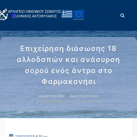
Επιχείρηση διάσωσης 18
αλλοδαπών και ανάσυρση
σορού ενός άντρα στο
Φαρμακονήσι
Αρχική σελίδα
Δραστηριότητες
Επιχείρηση διάσωσης 18 αλλοδαπών …
23/03/2025 6:10 μμ.