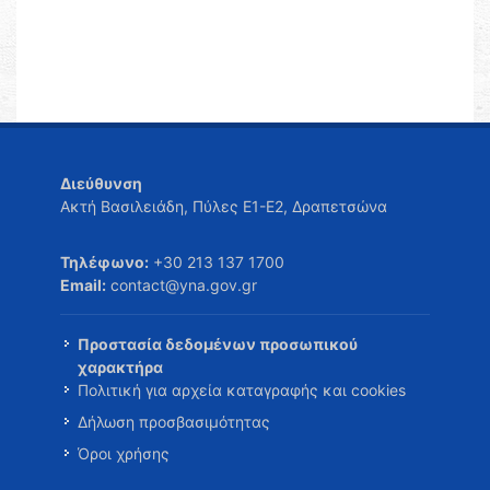
Διεύθυνση
Ακτή Βασιλειάδη, Πύλες Ε1-Ε2, Δραπετσώνα
Τηλέφωνο:
+30 213 137 1700
Email:
contact@yna.gov.gr
Προστασία δεδομένων προσωπικού
χαρακτήρα
Πολιτική για αρχεία καταγραφής και cookies
Δήλωση προσβασιμότητας
Όροι χρήσης