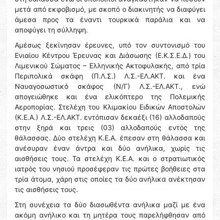
μετά από εκφοβισμό, με σκοπό ο διακινητής να διαφύγει
άμεσα προς τα έναντι τουρκικά παράλια και να
αποφύγει τη σύλληψη.
Αμέσως ξεκίνησαν έρευνες, υπό τον συντονισμό του
Ενιαίου Κέντρου Έρευνας και Διάσωσης (Ε.Κ.Σ.Ε.Δ.) του
Λιμενικού Σώματος – Ελληνικής Ακτοφυλακής, από τρία
Περιπολικά σκάφη (Π.Λ.Σ.) Λ.Σ.-ΕΛ.ΑΚΤ. και ένα
Ναυαγοσωστικό σκάφος (Ν/Γ) Λ.Σ.-ΕΛ.ΑΚΤ., ενώ
απογειώθηκε και ένα ελικόπτερο της Πολεμικής
Αεροπορίας. Στελέχη του Κλιμακίου Ειδικών Αποστολών
(Κ.Ε.Α.) Λ.Σ.-ΕΛ.ΑΚΤ. εντόπισαν δεκαέξι (16) αλλοδαπούς
στην ξηρά και τρεις (03) αλλοδαπούς εντός της
θάλασσας. Δύο στελέχη Κ.Ε.Α. έπεσαν στη θάλασσα και
ανέσυραν έναν άντρα και δύο ανήλικα, χωρίς τις
αισθήσεις τους. Τα στελέχη Κ.Ε.Α. και ο στρατιωτικός
ιατρός του νησιού προσέφεραν τις πρώτες βοήθειες στα
τρία άτομα, χάρη στις οποίες τα δύο ανήλικα ανέκτησαν
τις αισθήσεις τους.
Στη συνέχεια τα δύο διασωθέντα ανήλικα μαζί με ένα
ακόμη ανήλικο και τη μητέρα τους παρελήφθησαν από