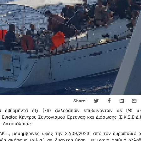
Share:
κά εβδομήντα έξι (76) αλλοδαπών επιβαινόντων σε Ι/Φ σ
Ενιαίου Κέντρου Συντονισμού Έρευνας και Διάσωσης (Ε.Κ.Σ.Ε.Δ.)
ν. Αστυπάλαιας.
Λ.ΑΚΤ., μεσημβρινές ώρες την 22/09/2023, από τον ευρωπαϊκό 
αρξη σκάφους (α.λ.σ.) σε δυσχερή θέση, με ικανό αριθμό αλλ