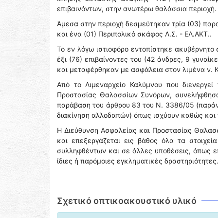
επιβαινόντων, στην ανωτέρω θαλάσσια περιοχή.
Άμεσα στην περιοχή δεσμεύτηκαν τρία (03) παρα
και ένα (01) Περιπολικό σκάφος Λ.Σ. - ΕΛ.ΑΚΤ..
Το εν λόγω ιστιοφόρο εντοπίστηκε ακυβέρνητο σ
έξι (76) επιβαίνοντες του (42 άνδρες, 9 γυναίκ
και μεταφέρθηκαν με ασφάλεια στον λιμένα ν. Κ
Από το Λιμεναρχείο Καλύμνου που διενεργεί
Προστασίας Θαλασσίων Συνόρων, συνελήφθησαν
παράβαση του άρθρου 83 του Ν. 3386/05 (παράν
διακίνηση αλλοδαπών) όπως ισχύουν καθώς και τ
Η Διεύθυνση Ασφαλείας και Προστασίας Θαλασσ
και επεξεργάζεται εις βάθος όλα τα στοιχεί
συλληφθέντων και σε άλλες υποθέσεις, όπως 
ίδιες ή παρόμοιες εγκληματικές δραστηριότητες
Σχετικό οπτικοακουστικό υλικό