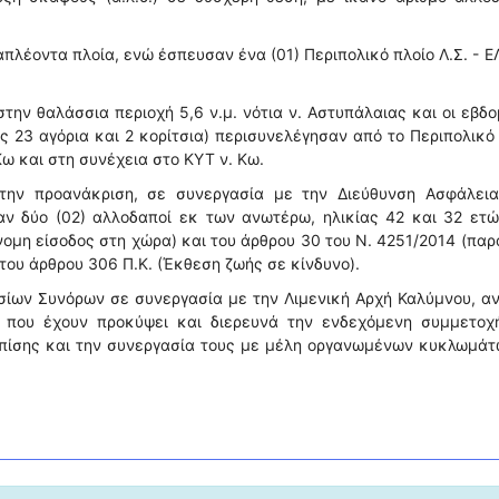
πλέοντα πλοία, ενώ έσπευσαν ένα (01) Περιπολικό πλοίο Λ.Σ. - Ε
την θαλάσσια περιοχή 5,6 ν.μ. νότια ν. Αστυπάλαιας και οι εβδ
ες 23 αγόρια και 2 κορίτσια) περισυνελέγησαν από το Περιπολικό
ω και στη συνέχεια στο ΚΥΤ ν. Κω.
 την προανάκριση, σε συνεργασία με την Διεύθυνση Ασφάλεια
 δύο (02) αλλοδαποί εκ των ανωτέρω, ηλικίας 42 και 32 ετών
ομη είσοδος στη χώρα) και του άρθρου 30 του Ν. 4251/2014 (πα
ου άρθρου 306 Π.Κ. (Έκθεση ζωής σε κίνδυνο).
ίων Συνόρων σε συνεργασία με την Λιμενική Αρχή Καλύμνου, α
α που έχουν προκύψει και διερευνά την ενδεχόμενη συμμετοχ
επίσης και την συνεργασία τους με μέλη οργανωμένων κυκλωμάτ
.