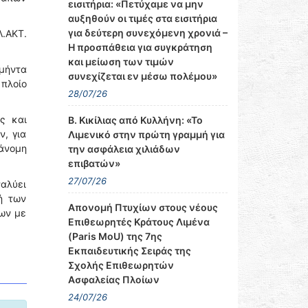
εισιτήρια: «Πετύχαμε να μην
αυξηθούν οι τιμές στα εισιτήρια
για δεύτερη συνεχόμενη χρονιά –
Λ.ΑΚΤ.
Η προσπάθεια για συγκράτηση
και μείωση των τιμών
ομήντα
συνεχίζεται εν μέσω πολέμου»
 πλοίο
28/07/26
ς και
Β. Κικίλιας από Κυλλήνη: «Το
, για
Λιμενικό στην πρώτη γραμμή για
ράνομη
την ασφάλεια χιλιάδων
επιβατών»
27/07/26
ναλύει
ή των
Απονομή Πτυχίων στους νέους
ων με
Επιθεωρητές Κράτους Λιμένα
(Paris MoU) της 7ης
Εκπαιδευτικής Σειράς της
Σχολής Επιθεωρητών
Ασφαλείας Πλοίων
24/07/26