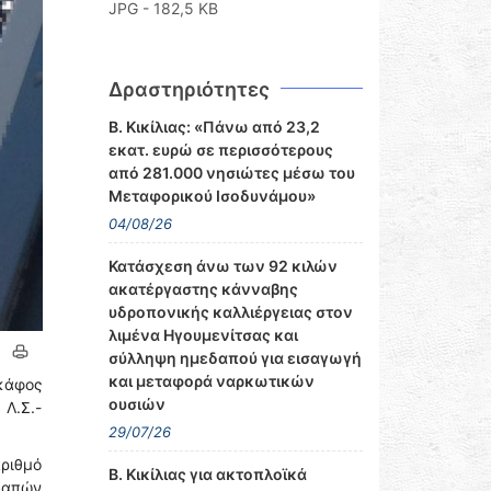
JPG - 182,5 KB
Δραστηριότητες
Β. Κικίλιας: «Πάνω από 23,2
εκατ. ευρώ σε περισσότερους
από 281.000 νησιώτες μέσω του
Μεταφορικού Ισοδυνάμου»
04/08/26
Κατάσχεση άνω των 92 κιλών
ακατέργαστης κάνναβης
υδροπονικής καλλιέργειας στον
λιμένα Ηγουμενίτσας και
σύλληψη ημεδαπού για εισαγωγή
και μεταφορά ναρκωτικών
κάφος
ουσιών
 Λ.Σ.-
29/07/26
αριθμό
Β. Κικίλιας για ακτοπλοϊκά
οδαπών