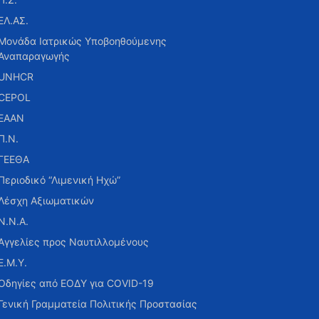
ΕΛ.ΑΣ.
Μονάδα Ιατρικώς Υποβοηθούμενης
Αναπαραγωγής
UNHCR
CEPOL
ΕΑΑΝ
Π.Ν.
ΓΕΕΘΑ
Περιοδικό “Λιμενική Ηχώ”
Λέσχη Αξιωματικών
Ν.Ν.Α.
Αγγελίες προς Ναυτιλλομένους
Ε.Μ.Υ.
Οδηγίες από ΕΟΔΥ για COVID-19
Γενική Γραμματεία Πολιτικής Προστασίας