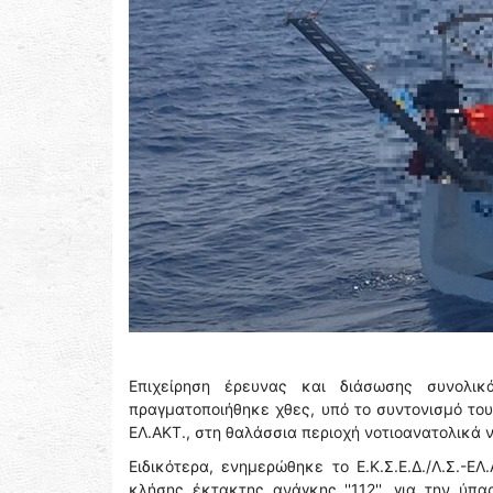
Επιχείρηση έρευνας και διάσωσης συνολι
πραγματοποιήθηκε χθες, υπό το συντονισμό του 
ΕΛ.ΑΚΤ., στη θαλάσσια περιοχή νοτιοανατολικά 
Ειδικότερα, ενημερώθηκε το Ε.Κ.Σ.Ε.Δ./Λ.Σ.-Ε
κλήσης έκτακτης ανάγκης ''112'', για την ύπ