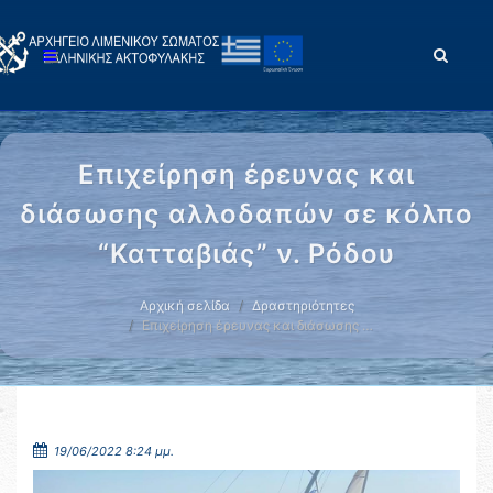
Επιχείρηση έρευνας και
διάσωσης αλλοδαπών σε κόλπο
“Κατταβιάς” ν. Ρόδου
Αρχική σελίδα
Δραστηριότητες
Επιχείρηση έρευνας και διάσωσης …
19/06/2022 8:24 μμ.