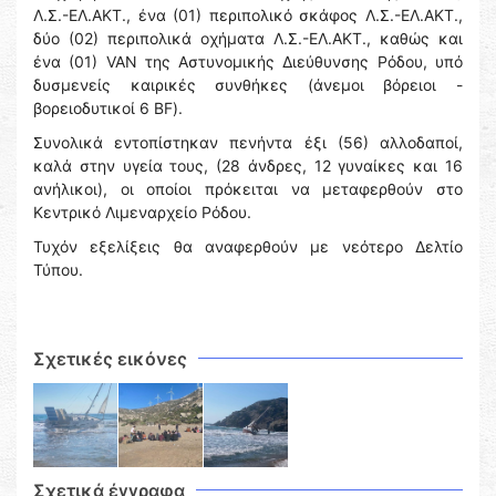
Λ.Σ.-ΕΛ.ΑΚΤ., ένα (01) περιπολικό σκάφος Λ.Σ.-ΕΛ.ΑΚΤ.,
δύο (02) περιπολικά οχήματα Λ.Σ.-ΕΛ.ΑΚΤ., καθώς και
ένα (01) VAN της Αστυνομικής Διεύθυνσης Ρόδου, υπό
δυσμενείς καιρικές συνθήκες (άνεμοι βόρειοι -
βορειοδυτικοί 6 BF).
Συνολικά εντοπίστηκαν πενήντα έξι (56) αλλοδαποί,
καλά στην υγεία τους, (28 άνδρες, 12 γυναίκες και 16
ανήλικοι), οι οποίοι πρόκειται να μεταφερθούν στο
Κεντρικό Λιμεναρχείο Ρόδου.
Τυχόν εξελίξεις θα αναφερθούν με νεότερο Δελτίο
Τύπου.
Σχετικές εικόνες
Σχετικά έγγραφα