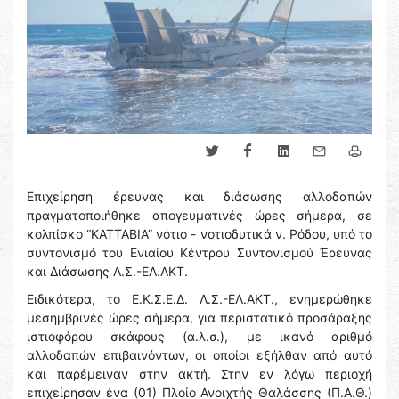
Επιχείρηση έρευνας και διάσωσης αλλοδαπών
πραγματοποιήθηκε απογευματινές ώρες σήμερα, σε
κολπίσκο “ΚΑΤΤΑΒΙΑ” νότιο - νοτιοδυτικά ν. Ρόδου, υπό το
συντονισμό του Ενιαίου Κέντρου Συντονισμού Έρευνας
και Διάσωσης Λ.Σ.-ΕΛ.ΑΚΤ.
Ειδικότερα, το Ε.Κ.Σ.Ε.Δ. Λ.Σ.-ΕΛ.ΑΚΤ., ενημερώθηκε
μεσημβρινές ώρες σήμερα, για περιστατικό προσάραξης
ιστιοφόρου σκάφους (α.λ.σ.), με ικανό αριθμό
αλλοδαπών επιβαινόντων, οι οποίοι εξήλθαν από αυτό
και παρέμειναν στην ακτή. Στην εν λόγω περιοχή
επιχείρησαν ένα (01) Πλοίο Ανοιχτής Θαλάσσης (Π.Α.Θ.)