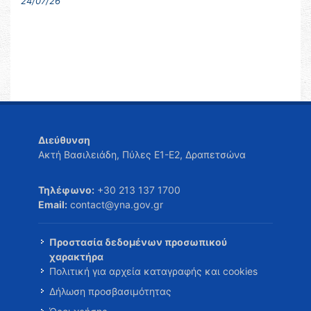
24/07/26
Διεύθυνση
Ακτή Βασιλειάδη, Πύλες Ε1-Ε2, Δραπετσώνα
Τηλέφωνο:
+30 213 137 1700
Email:
contact@yna.gov.gr
Προστασία δεδομένων προσωπικού
χαρακτήρα
Πολιτική για αρχεία καταγραφής και cookies
Δήλωση προσβασιμότητας