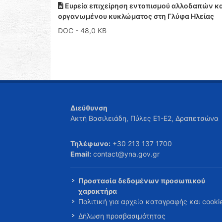
Ευρεία επιχείρηση εντοπισμού αλλοδαπών κ
οργανωμένου κυκλώματος στη Γλύφα Ηλείας
DOC
- 48,0 KB
Διεύθυνση
Ακτή Βασιλειάδη, Πύλες Ε1-Ε2, Δραπετσώνα
Τηλέφωνο:
+30 213 137 1700
Email:
contact@yna.gov.gr
Προστασία δεδομένων προσωπικού
χαρακτήρα
Πολιτική για αρχεία καταγραφής και cooki
Δήλωση προσβασιμότητας