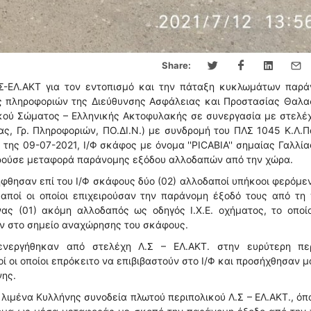
Share:
Λ.Σ-ΕΛ.ΑΚΤ για τον εντοπισμό και την πάταξη κυκλωμάτων παρά
ης πληροφοριών της Διεύθυνσης Ασφάλειας και Προστασίας Θαλα
νικού Σώματος – Ελληνικής Ακτοφυλακής σε συνεργασία με στελέ
ας, Γρ. Πληροφοριών, ΠΟ.ΔΙ.Ν.) με συνδρομή του ΠΛΣ 1045 Κ.Λ.
της 09-07-2021, Ι/Φ σκάφος με όνομα ''PICABIA'' σημαίας Γαλλία
ειρούσε μεταφορά παράνομης εξόδου αλλοδαπών από την χώρα.
θησαν επί του Ι/Φ σκάφους δύο (02) αλλοδαποί υπήκοοι φερόμε
δαποί οι οποίοι επιχειρούσαν την παράνομη έξοδό τους από τη
ας (01) ακόμη αλλοδαπός ως οδηγός Ι.Χ.Ε. οχήματος, το οποίο
ών στο σημείο αναχώρησης του σκάφους.
ενεργήθηκαν από στελέχη Λ.Σ – ΕΛ.ΑΚΤ. στην ευρύτερη περ
ί οι οποίοι επρόκειτο να επιβιβαστούν στο Ι/Φ και προσήχθησαν μ
νης.
λιμένα Κυλλήνης συνοδεία πλωτού περιπολικού Λ.Σ – ΕΛ.ΑΚΤ., όπ