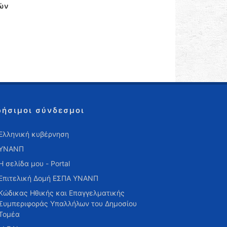
λών
ρήσιμοι σύνδεσμοι
Ελληνική κυβέρνηση
ΥΝΑΝΠ
Η σελίδα μου - Portal
Επιτελική Δομή ΕΣΠΑ ΥΝΑΝΠ
Κώδικας Ηθικής και Επαγγελματικής
Συμπεριφοράς Υπαλλήλων του Δημοσίου
Τομέα