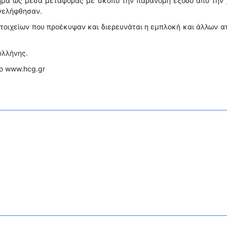
χημα ως μέσα μεταφοράς με σκοπό την παράνομη έξοδο από την
υνελήφθησαν.
 στοιχείων που προέκυψαν και διερευνάται η εμπλοκή και άλλων 
υλλήνης.
το www.hcg.gr