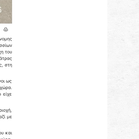
νομης
σσίων
χη του
Πάτρας
ς, στη
νοι ως
 χώρα.
 είχε
ιοχή,
αζί με
ου και