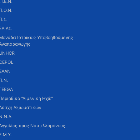
Ι.Ι.Ε.Ν.
Π.Ο.Ν.
Π.Σ.
ΕΛ.ΑΣ.
Μονάδα Ιατρικώς Υποβοηθούμενης
Αναπαραγωγής
UNHCR
CEPOL
ΕΑΑΝ
Π.Ν.
ΓΕΕΘΑ
Περιοδικό “Λιμενική Ηχώ”
Λέσχη Αξιωματικών
Ν.Ν.Α.
Αγγελίες προς Ναυτιλλομένους
Ε.Μ.Υ.