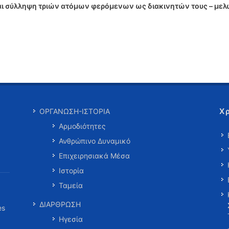
αι σύλληψη τριών ατόμων φερόμενων ως διακινητών τους – με
Χ
ΟΡΓΑΝΩΣΗ-ΙΣΤΟΡΙΑ
Αρμοδιότητες
Ανθρώπινο Δυναμικό
Επιχειρησιακά Μέσα
Ιστορία
Ταμεία
ΔΙΑΡΘΡΩΣΗ
es
Ηγεσία