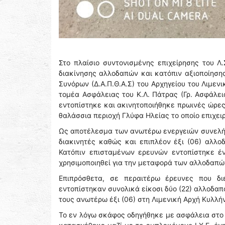
Στο πλαίσιο συντονισμένης επιχείρησης του 
διακίνησης αλλοδαπών και κατόπιν αξιοποίησ
Συνόρων (Δ.Α.Π.Θ.Α.Σ) του Αρχηγείου του Λιμε
τομέα Ασφάλειας του Κ.Λ. Πάτρας (Γρ. Ασφάλει
εντοπίστηκε και ακινητοποιήθηκε πρωινές ώρες 
θαλάσσια περιοχή Γλύφα Ηλείας το οποίο επιχ
Ως αποτέλεσμα των ανωτέρω ενεργειών συνελήφ
διακινητές καθώς και επιπλέον έξι (06) αλλο
Κατόπιν επισταμένων ερευνών εντοπίστηκε έν
χρησιμοποιηθεί για την μεταφορά των αλλοδαπ
Επιπρόσθετα, σε περαιτέρω έρευνες που δι
εντοπίστηκαν συνολικά είκοσι δύο (22) αλλοδαπο
τους ανωτέρω έξι (06) στη Λιμενική Αρχή Κυλλή
Το εν λόγω σκάφος οδηγήθηκε με ασφάλεια στο 