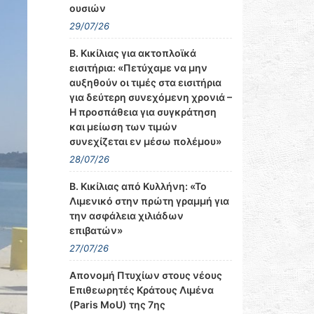
ουσιών
29/07/26
Β. Κικίλιας για ακτοπλοϊκά
εισιτήρια: «Πετύχαμε να μην
αυξηθούν οι τιμές στα εισιτήρια
για δεύτερη συνεχόμενη χρονιά –
Η προσπάθεια για συγκράτηση
και μείωση των τιμών
συνεχίζεται εν μέσω πολέμου»
28/07/26
Β. Κικίλιας από Κυλλήνη: «Το
Λιμενικό στην πρώτη γραμμή για
την ασφάλεια χιλιάδων
επιβατών»
27/07/26
Απονομή Πτυχίων στους νέους
Επιθεωρητές Κράτους Λιμένα
(Paris MoU) της 7ης