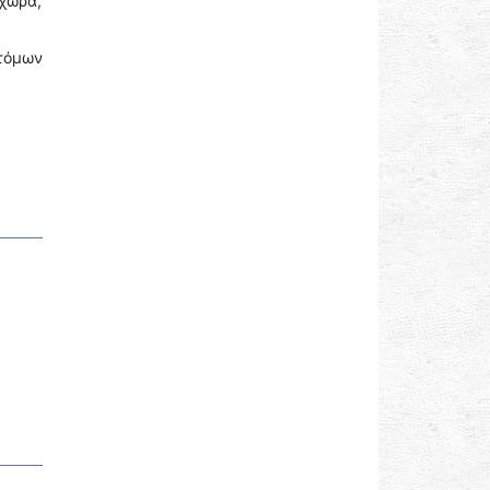
 χώρα,
ατόμων