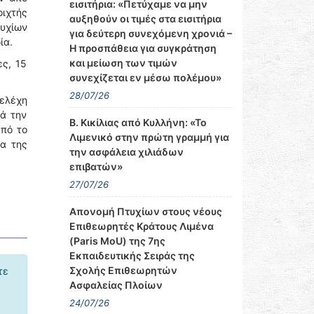
εισιτήρια: «Πετύχαμε να μην
οιχτής
αυξηθούν οι τιμές στα εισιτήρια
υχίων
για δεύτερη συνεχόμενη χρονιά –
ία.
Η προσπάθεια για συγκράτηση
και μείωση των τιμών
ες, 15
συνεχίζεται εν μέσω πολέμου»
28/07/26
ελέχη
τά την
Β. Κικίλιας από Κυλλήνη: «Το
από το
Λιμενικό στην πρώτη γραμμή για
ια της
την ασφάλεια χιλιάδων
επιβατών»
27/07/26
Απονομή Πτυχίων στους νέους
Επιθεωρητές Κράτους Λιμένα
(Paris MoU) της 7ης
Εκπαιδευτικής Σειράς της
Σχολής Επιθεωρητών
τε
Ασφαλείας Πλοίων
24/07/26