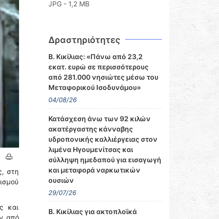
JPG - 1,2 MB
Δραστηριότητες
Β. Κικίλιας: «Πάνω από 23,2
εκατ. ευρώ σε περισσότερους
από 281.000 νησιώτες μέσω του
Μεταφορικού Ισοδυνάμου»
04/08/26
Κατάσχεση άνω των 92 κιλών
ακατέργαστης κάνναβης
υδροπονικής καλλιέργειας στον
λιμένα Ηγουμενίτσας και
σύλληψη ημεδαπού για εισαγωγή
και μεταφορά ναρκωτικών
, στη
ουσιών
νισμού
29/07/26
ης και
Β. Κικίλιας για ακτοπλοϊκά
αν από