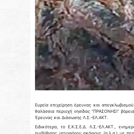
Ευρεία επιχείρηση έρευνας και απεγκλωβισμο
θαλάσσια περιοχή νησίδας ”ΠΡΑΣΟΝΗΣΙ” βόρεια
Έρευνας και Διάσωσης Λ.Σ.-ΕΛ.ΑΚΤ.
Ειδικότερα, το Ε.Κ.Σ.Ε.Δ. Λ.Σ.-ΕΛ.ΑΚΤ., ενη
ημιβύθισης ιστιοφόρου σκάφους (α.λ.σ.) με πε