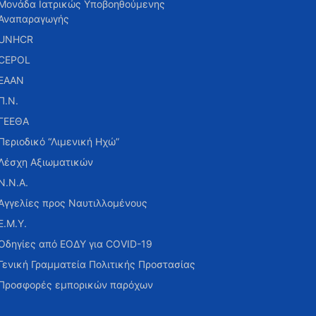
Μονάδα Ιατρικώς Υποβοηθούμενης
Αναπαραγωγής
UNHCR
CEPOL
ΕΑΑΝ
Π.Ν.
ΓΕΕΘΑ
Περιοδικό “Λιμενική Ηχώ”
Λέσχη Αξιωματικών
Ν.Ν.Α.
Αγγελίες προς Ναυτιλλομένους
Ε.Μ.Υ.
Οδηγίες από ΕΟΔΥ για COVID-19
Γενική Γραμματεία Πολιτικής Προστασίας
Προσφορές εμπορικών παρόχων