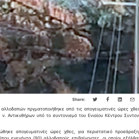
Share:
ύ αλλοδαπών πργματοποιήθηκε από τις απογευματινές ώρες χθες
 ν. Αντικυθήρων υπό το συντονισμό του Ενιαίου Κέντρου Συντο
μερώθηκε απογευματινές ώρες χθες, για περιστατικό προσάραξ
ρίπου ενενήντα (90) αλλοδαπούς επιβαίνοντες, οι οποίοι εξήλθ