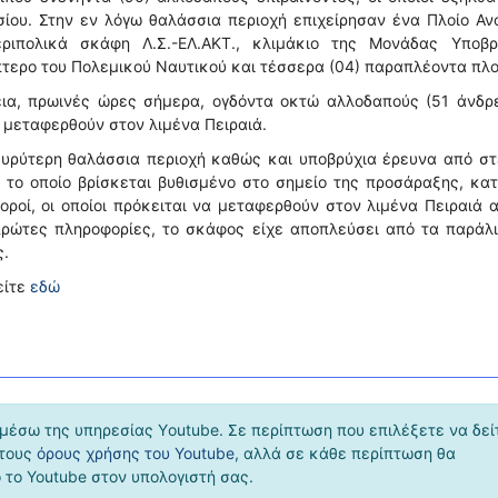
ίου. Στην εν λόγω θαλάσσια περιοχή επιχείρησαν ένα Πλοίο Αν
περιπολικά σκάφη Λ.Σ.-ΕΛ.ΑΚΤ., κλιμάκιο της Μονάδας Υποβρ
όπτερο του Πολεμικού Ναυτικού και τέσσερα (04) παραπλέοντα πλο
εια, πρωινές ώρες σήμερα, ογδόντα οκτώ αλλοδαπούς (51 άνδρ
να μεταφερθούν στον λιμένα Πειραιά.
ευρύτερη θαλάσσια περιοχή καθώς και υποβρύχια έρευνα από στ
ς, το οποίο βρίσκεται βυθισμένο στο σημείο της προσάραξης, κα
οροί, οι οποίοι πρόκειται να μεταφερθούν στον λιμένα Πειραιά 
πρώτες πληροφορίες, το σκάφος είχε αποπλεύσει από τα παράλ
ς.
είτε
εδώ
μέσω της υπηρεσίας Υoutube. Σε περίπτωση που επιλέξετε να δεί
 τους
όρους χρήσης του Youtube
, αλλά σε κάθε περίπτωση θα
το Youtube στον υπολογιστή σας.