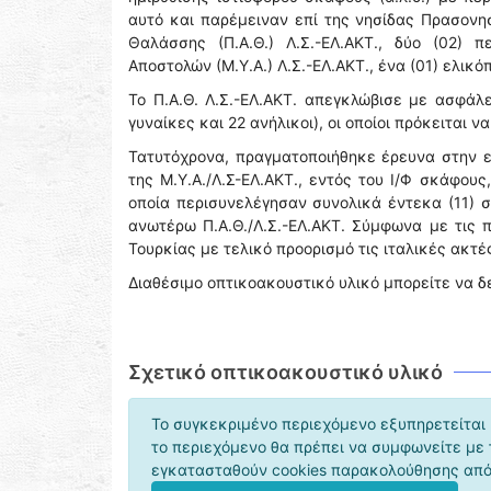
αυτό και παρέμειναν επί της νησίδας Πρασονησ
Θαλάσσης (Π.Α.Θ.) Λ.Σ.-ΕΛ.ΑΚΤ., δύο (02) 
Αποστολών (Μ.Υ.Α.) Λ.Σ.-ΕΛ.ΑΚΤ., ένα (01) ελικ
Το Π.Α.Θ. Λ.Σ.-ΕΛ.ΑΚΤ. απεγκλώβισε με ασφάλ
γυναίκες και 22 ανήλικοι), οι οποίοι πρόκειται 
Τατυτόχρονα, πραγματοποιήθηκε έρευνα στην 
της Μ.Υ.Α./Λ.Σ-ΕΛ.ΑΚΤ., εντός του Ι/Φ σκάφου
οποία περισυνελέγησαν συνολικά έντεκα (11) σ
ανωτέρω Π.Α.Θ./Λ.Σ.-ΕΛ.ΑΚΤ. Σύμφωνα με τις 
Τουρκίας με τελικό προορισμό τις ιταλικές ακτέ
Διαθέσιμο οπτικοακουστικό υλικό μπορείτε να δ
Σχετικό οπτικοακουστικό υλικό
Το συγκεκριμένο περιεχόμενο εξυπηρετείται 
το περιεχόμενο θα πρέπει να συμφωνείτε με
εγκατασταθούν cookies παρακολούθησης από 