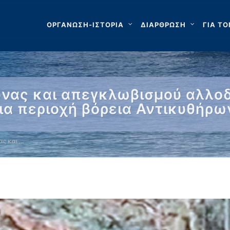
ΟΡΓΑΝΩΣΗ-ΙΣΤΟΡΙΑ
ΔΙΑΡΘΡΩΣΗ
ΓΙΑ ΤΟ
ευνας και απεγκλωβισμού αλλο
ια περιοχή βόρεια Αντικυθήρω
ας και …