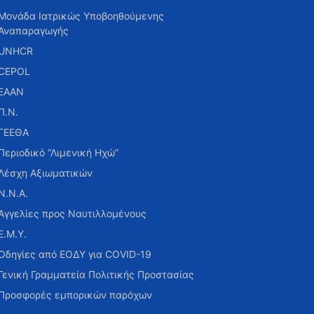
Μονάδα Ιατρικώς Υποβοηθούμενης
Αναπαραγωγής
UNHCR
CEPOL
ΕΑΑΝ
Π.Ν.
ΓΕΕΘΑ
Περιοδικό “Λιμενική Ηχώ”
Λέσχη Αξιωματικών
Ν.Ν.Α.
Αγγελίες προς Ναυτιλλομένους
Ε.Μ.Υ.
Οδηγίες από ΕΟΔΥ για COVID-19
Γενική Γραμματεία Πολιτικής Προστασίας
Προσφορές εμπορικών παρόχων