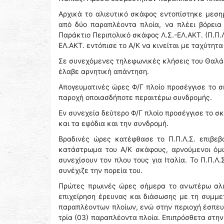
Αρχικά το αλιευτικό σκάφος εντοπίστηκε μεσ
από δύο παραπλέοντα πλοία, να πλέει βόρεια 
Παράκτιο Περιπολικό σκάφος Λ.Σ.-ΕΛ.ΑΚΤ. (Π.Π.Λ
ΕΛ.ΑΚΤ. εντόπισε το Α/Κ να κινείται με ταχύτητα
Σε συνεχόμενες τηλεφωνικές κλήσεις του Θαλάμ
έλαβε αρνητική απάντηση.
Απογευματινές ώρες Φ/Γ πλοίο προσέγγισε το σ
παροχή οποιασδήποτε περαιτέρω συνδρομής.
Εν συνεχεία δεύτερο Φ/Γ πλοίο προσέγγισε το 
και τα εφόδια και την συνδρομή.
Βραδινές ώρες κατέφθασε το Π.Π.Λ.Σ. επιβε
κατάστρωμα του Α/Κ σκάφους, αρνούμενοι όμω
συνεχίσουν τον πλου τους για Ιταλία. Το Π.Π.Λ.
συνέχιζε την πορεία του.
Πρώτες πρωινές ώρες σήμερα το ανωτέρω αλιε
επιχείρηση έρευνας και διάσωσης με τη συμμετ
παραπλέοντων πλοίων, ενώ στην περιοχή έσπευ
τρία (03) παραπλέοντα πλοία. Επιπρόσθετα στην