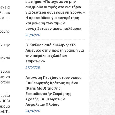
εισιτήρια: «Πετύχαμε να μην
αυξηθούν οι τιμές στα εισιτήρια
εχεία
για δεύτερη συνεχόμενη χρονιά –
πλευσε
Η προσπάθεια για συγκράτηση
 Λ.Σ.-
και μείωση των τιμών
συνεχίζεται εν μέσω πολέμου»
δρομής
28/07/26
αν την
Β. Κικίλιας από Κυλλήνη: «Το
Λιμενικό στην πρώτη γραμμή για
την ασφάλεια χιλιάδων
ήθηκαν
επιβατών»
27/07/26
ερικό
υς να
Απονομή Πτυχίων στους νέους
 οποίο
Επιθεωρητές Κράτους Λιμένα
(Paris MoU) της 7ης
Εκπαιδευτικής Σειράς της
υρεία
Σχολής Επιθεωρητών
ν (03)
Ασφαλείας Πλοίων
 ακόμα
24/07/26
.ΑΚΤ.,