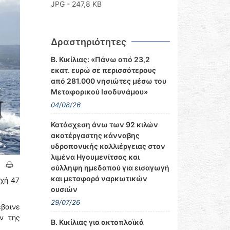
JPG - 247,8 KB
Δραστηριότητες
Β. Κικίλιας: «Πάνω από 23,2
εκατ. ευρώ σε περισσότερους
από 281.000 νησιώτες μέσω του
Μεταφορικού Ισοδυνάμου»
04/08/26
Κατάσχεση άνω των 92 κιλών
ακατέργαστης κάνναβης
υδροπονικής καλλιέργειας στον
λιμένα Ηγουμενίτσας και
σύλληψη ημεδαπού για εισαγωγή
και μεταφορά ναρκωτικών
οχή 47
ουσιών
29/07/26
έβαινε
ν της
Β. Κικίλιας για ακτοπλοϊκά