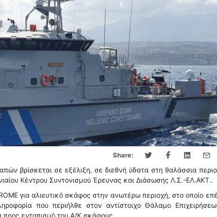
Share:
απών βρίσκεται σε εξέλιξη, σε διεθνή ύδατα στη θαλάσσια περι
Ενιαίου Κέντρου Συντονισμού Έρευνας και Διάσωσης Λ.Σ.-ΕΛ.ΑΚΤ..
ROME για αλιευτικό σκάφος στην ανωτέρω περιοχή, στο οποίο επ
ηροφορία που περιήλθε στον αντίστοιχο Θάλαμο Επιχειρήσεω
 προς εντοπισμό του Α/Κ σκάφους.