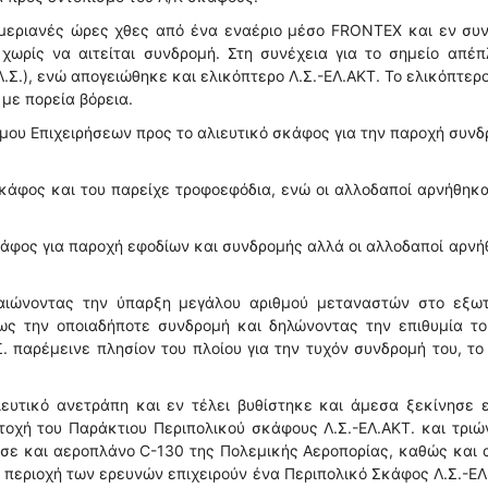
ημεριανές ώρες χθες από ένα εναέριο μέσο FRONTEX και εν συν
χωρίς να αιτείται συνδρομή. Στη συνέχεια για το σημείο απέ
.Σ.), ενώ απογειώθηκε και ελικόπτερο Λ.Σ.-ΕΛ.ΑΚΤ. Το ελικόπτερο
 με πορεία βόρεια.
ου Επιχειρήσεων προς το αλιευτικό σκάφος για την παροχή συν
κάφος και του παρείχε τροφοεφόδια, ενώ οι αλλοδαποί αρνήθηκ
σκάφος για παροχή εφοδίων και συνδρομής αλλά οι αλλοδαποί αρν
βαιώνοντας την ύπαρξη μεγάλου αριθμού μεταναστών στο εξωτ
ς την οποιαδήποτε συνδρομή και δηλώνοντας την επιθυμία το
Σ. παρέμεινε πλησίον του πλοίου για την τυχόν συνδρομή του, το
υτικό ανετράπη και εν τέλει βυθίστηκε και άμεσα ξεκίνησε ε
οχή του Παράκτιου Περιπολικού σκάφους Λ.Σ.-ΕΛ.ΑΚΤ. και τριώ
σε και αεροπλάνο C-130 της Πολεμικής Αεροπορίας, καθώς και
 περιοχή των ερευνών επιχειρούν ένα Περιπολικό Σκάφος Λ.Σ.-ΕΛ