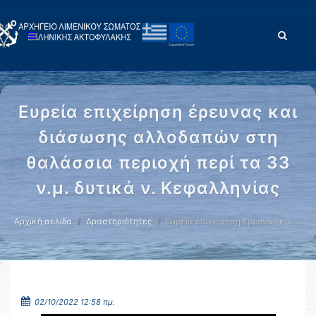
Ευρεία επιχείρηση έρευνας και
διάσωσης αλλοδαπών στη
θαλάσσια περιοχή περί τα 33
ν.μ. δυτικά ν. Κεφαλληνίας
Αρχική σελίδα
Δραστηριότητες
Ευρεία επιχείρηση έρευνας και …
02/10/2022 12:58 πμ.