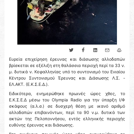
Ευρεία επιχείρηση έρευνας και διάσωσης αλλοδαπών
βρίσκεται σε εξέλιξη στη θαλάσσια περιοχή περί τα 33 ν.
μ. δυτικά ν. Κεφαλληνίας υπό το συντονισμό του Ενιαίου
Κέντρου Συντονισμού Έρευνας και Διάσωσης Λ.Σ. -
ΕΛ.ΑΚΤ. (Ε.Κ.Σ.Ε.Δ.).
Ειδικότερα, ενημερώθηκε πρωινές ώρες χθες, το
Ε.Κ.Σ.Ε.Δ μέσω του Olympia Radio για την ύπαρξη Ι/Φ
σκάφους (α.λ.σ.) σε δυσχερή θέση με ικανό αριθμό
αλλοδαπών επιβαινόντων, περί τα 90 ν.μ. δυτικά των
ακτών της Πελοποννήσου, εντός ελληνικής περιοχής
ευθύνης έρευνας και διάσωσης.