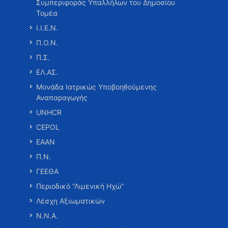
Συμπεριφοράς Υπαλλήλων του Δημοσίου
Τομέα
Ι.Ι.Ε.Ν.
Π.Ο.Ν.
Π.Σ.
ΕΛ.ΑΣ.
Μονάδα Ιατρικώς Υποβοηθούμενης
Αναπαραγωγής
UNHCR
CEPOL
ΕΑΑΝ
Π.Ν.
ΓΕΕΘΑ
Περιοδικό “Λιμενική Ηχώ”
Λέσχη Αξιωματικών
Ν.Ν.Α.