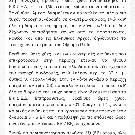
Στη συνέχεια, πρωινές ώρες χθες, ενημερώθηκε το
Ε.Κ.Σ.Ε.Δ, ότι το Ι/Φ σκάφος βρίσκεται νοτιοδυτικά ν.
Ζακύνθου. Άμεσα δεσμεύτηκαν παραπλέοντα πλοία για
τυχόν παροχή συνδρομής σε ανωτέρω σκάφος, ενώ καθ'
όλη τη διάρκεια της ημέρας οι εν λόγω αλλοδαποί δεν
δέχονταν οποιαδήποτε αρωγή από τα παραπλέοντα,
καθώς και από τις Ελληνικές Αρχές, δηλώνοντας το
ταυτόχρονα και μέσω του Olympia Radio.
Βραδινές ώρες χθες, και ενώ οι καιρικές συνθήκες που
επικρατούσαν στην περιοχή έτειναν να γίνουν
δυσμενέστερες, οι ανωτέρω αλλοδαποί τελικά δέχτηκαν
την παροχή συνδρομής, ενώ έπλεαν περί τα 33 ν. μ.
δυτικά ν. Κεφαλληνίας. Στην εν λόγω θαλάσσια περιοχή
επιχείρησαν τρία (03) παραπλέοντα πλοία, τα οποία καθ'
όλη τη διάρκεια της επιχείρησης είχαν δεσμευτεί από το
Ε.Κ.Σ.Ε.Δ. Επιπροσθέτως, βραδινές ώρες χθες,
επιχείρησε στο σημείο και μία (01) Φρεγάτα Π.Ν., ενώ οι
καιρικές συνθήκες που επικρατούσαν στην περιοχή ήταν
άνεμοι Δ 5 - 6 BF και η πρόβλεψη για τις επόμενες ώρες
είναι άνεμοι εντάσεως ΒΔ 7 BF, ενισχυόμενοι.
Συνολικά περισυνελέγησαν πενήντα έξι (56) άτομα, όλοι