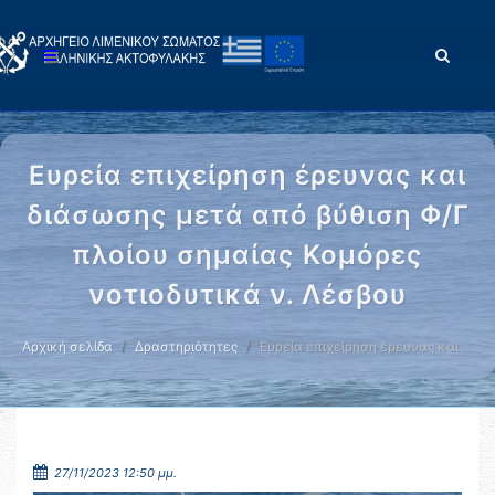
Ευρεία επιχείρηση έρευνας και
διάσωσης μετά από βύθιση Φ/Γ
πλοίου σημαίας Κομόρες
νοτιοδυτικά ν. Λέσβου
Αρχική σελίδα
Δραστηριότητες
Ευρεία επιχείρηση έρευνας και …
27/11/2023 12:50 μμ.