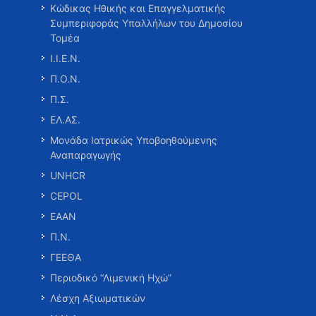
Κώδικας Ηθικής και Επαγγελματικής
Συμπεριφοράς Υπαλλήλων του Δημοσίου
Τομέα
Ι.Ι.Ε.Ν.
Π.Ο.Ν.
Π.Σ.
ΕΛ.ΑΣ.
Μονάδα Ιατρικώς Υποβοηθούμενης
Αναπαραγωγής
UNHCR
CEPOL
ΕΑΑΝ
Π.Ν.
ΓΕΕΘΑ
Περιοδικό “Λιμενική Ηχώ”
Λέσχη Αξιωματικών