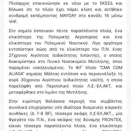
Πλοίαρχος επικοινώνησε εκ νέου με το ΕΚΣΕΔ και
δήλωσε ότι το πλοίο έχει πάρει κλίση και αιτήθηκε
συνδρομή εκπέμποντας MAYDAY στο κανάλι 16 μέσω
VHF.
Στο σημείο έσπευσαν πέντε παραπλέοντα πλοία, ένα
ελικόπτερο της Πολεμικής Αεροπορίας και ένα
ελικόπτερο του Πολεμικού Ναυτικού. Λίγο αργότερα
εντοπίστηκε σώος από το ελικόπτερο του Π.Ν. ένας
27χρονος Αιγύπτιος (ειδικότητας λιπαντής), ο οποίος
διακομίστηκε στο Γενικό Νοσοκομείο Μυτιλήνης, όπου
παραμένει νοσηλευόμενος. Το Φ/Γ πλοίο “CMA CGM
ALIAGA” σημαίας Μάλτας εντόπισε και περισυνέλεξε τη
σορό 30χρονου Αιγύπτιου (ειδικότητας ναύτη), η οποία
παρελήφθη από Περιπολικό πλοίο Λ.Σ.-ΕΛ.ΑΚΤ. και
μεταφέρθηκε στο λιμάνι της Μυτιλήνης.
Στην ευρύτερη θαλάσσια περιοχή του συμβάντος
συνολικά επιχείρησαν υπό ιδιαίτερα δυσμενείς καιρικές
συνθήκες (Δ 7-8 BF), τέσσερα σκάφη Λ.Σ-ΕΛ.ΑΚΤ., μία
Φρεγάτα του Π.Ν., ένα σκάφος της δύναμης FRONTEX,
είκοσι τέσσερα παραπλέοντα πλοία, ένα ελικόπτερο