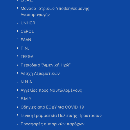
Μονάδα Ιατρικώς Υποβοηθούμενης
Αναπαραγωγής
UNHCR
CEPOL
ΕΑΑΝ
Π.Ν.
ΓΕΕΘΑ
Περιοδικό “Λιμενική Ηχώ”
Λέσχη Αξιωματικών
Ν.Ν.Α.
Αγγελίες προς Ναυτιλλομένους
Ε.Μ.Υ.
Οδηγίες από ΕΟΔΥ για COVID-19
Γενική Γραμματεία Πολιτικής Προστασίας
Προσφορές εμπορικών παρόχων