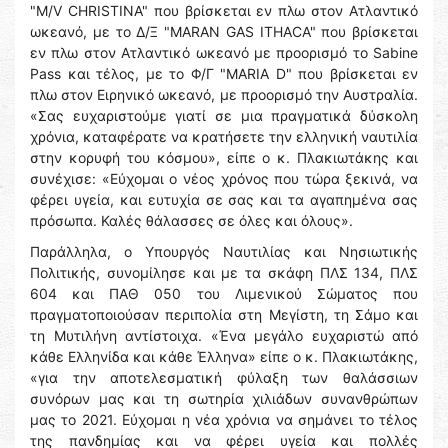
"M/V CHRISTINA" που βρίσκεται εν πλω στον Ατλαντικό
ωκεανό, με το Δ/Ξ "MARAN GAS ITHACA" που βρίσκεται
εν πλω στον Ατλαντικό ωκεανό με προορισμό το Sabine
Pass και τέλος, με το Φ/Γ "MARIA D" που βρίσκεται εν
πλω στον Ειρηνικό ωκεανό, με προορισμό την Αυστραλία.
«Σας ευχαριστούμε γιατί σε μια πραγματικά δύσκολη
χρόνια, καταφέρατε να κρατήσετε την ελληνική ναυτιλία
στην κορυφή του κόσμου», είπε ο κ. Πλακιωτάκης και
συνέχισε: «Εύχομαι ο νέος χρόνος που τώρα ξεκινά, να
φέρει υγεία, και ευτυχία σε σας και τα αγαπημένα σας
πρόσωπα. Καλές θάλασσες σε όλες και όλους».
Παράλληλα, ο Υπουργός Ναυτιλίας και Νησιωτικής
Πολιτικής, συνομίλησε και με τα σκάφη ΠΛΣ 134, ΠΛΣ
604 και ΠΑΘ 050 του Λιμενικού Σώματος που
πραγματοποιούσαν περιπολία στη Μεγίστη, τη Σάμο και
τη Μυτιλήνη αντίστοιχα. «Ένα μεγάλο ευχαριστώ από
κάθε Ελληνίδα και κάθε Έλληνα» είπε ο κ. Πλακιωτάκης,
«για την αποτελεσματική φύλαξη των θαλάσσιων
συνόρων μας και τη σωτηρία χιλιάδων συνανθρώπων
μας το 2021. Εύχομαι η νέα χρόνια να σημάνει το τέλος
της πανδημίας και να φέρει υγεία και πολλές