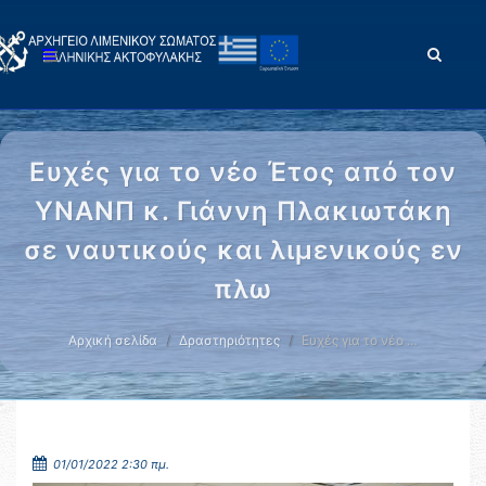
Ευχές για το νέο Έτος από τον
ΥΝΑΝΠ κ. Γιάννη Πλακιωτάκη
σε ναυτικούς και λιμενικούς εν
πλω
Αρχική σελίδα
Δραστηριότητες
Ευχές για το νέο …
01/01/2022 2:30 πμ.