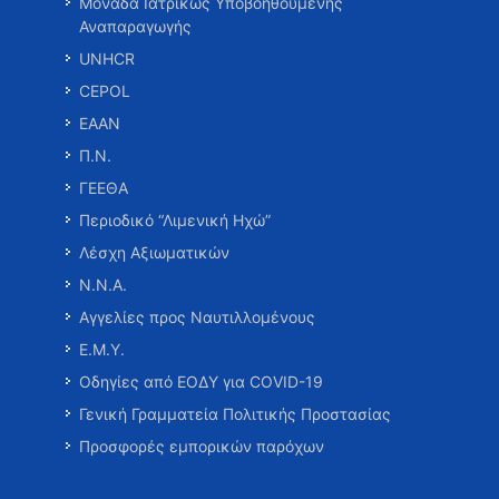
Μονάδα Ιατρικώς Υποβοηθούμενης
Αναπαραγωγής
UNHCR
CEPOL
ΕΑΑΝ
Π.Ν.
ΓΕΕΘΑ
Περιοδικό “Λιμενική Ηχώ”
Λέσχη Αξιωματικών
Ν.Ν.Α.
Αγγελίες προς Ναυτιλλομένους
Ε.Μ.Υ.
Οδηγίες από ΕΟΔΥ για COVID-19
Γενική Γραμματεία Πολιτικής Προστασίας
Προσφορές εμπορικών παρόχων