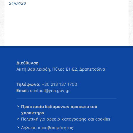
24/07/26
Διεύθυνση
Ακτή Βασιλειάδη, Πύλες Ε1-Ε2, Δραπετσώνα
Τηλέφωνο:
+30 213 137 1700
Email:
contact@yna.gov.gr
Προστασία δεδομένων προσωπικού
χαρακτήρα
Πολιτική για αρχεία καταγραφής και cookies
Δήλωση προσβασιμότητας