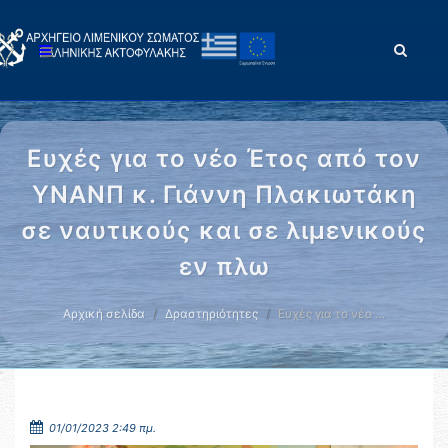
Ευχές για το νέο Έτος από τον
ΥΝΑΝΠ κ. Γιάννη Πλακιωτάκη
σε ναυτικούς και σε λιμενικούς
εν πλω
Αρχική σελίδα
Δραστηριότητες
Ευχές για το νέο …
01/01/2023 2:49 πμ.