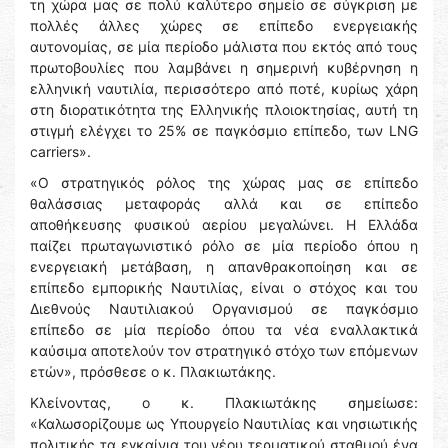
τη χώρα μας σε πολύ καλύτερο σημείο σε σύγκριση με
πολλές άλλες χώρες σε επίπεδο ενεργειακής
αυτονομίας, σε μία περίοδο μάλιστα που εκτός από τους
πρωτοβουλίες που λαμβάνει η σημερινή κυβέρνηση η
ελληνική ναυτιλία, περισσότερο από ποτέ, κυρίως χάρη
στη διορατικότητα της Ελληνικής πλοιοκτησίας, αυτή τη
στιγμή ελέγχει το 25% σε παγκόσμιο επίπεδο, των LNG
carriers».
«Ο στρατηγικός ρόλος της χώρας μας σε επίπεδο
θαλάσσιας μεταφοράς αλλά και σε επίπεδο
αποθήκευσης φυσικού αερίου μεγαλώνει. Η Ελλάδα
παίζει πρωταγωνιστικό ρόλο σε μία περίοδο όπου η
ενεργειακή μετάβαση, η απανθρακοποίηση και σε
επίπεδο εμπορικής Ναυτιλίας, είναι ο στόχος και του
Διεθνούς Ναυτιλιακού Οργανισμού σε παγκόσμιο
επίπεδο σε μία περίοδο όπου τα νέα εναλλακτικά
καύσιμα αποτελούν τον στρατηγικό στόχο των επόμενων
ετών», πρόσθεσε ο κ. Πλακιωτάκης.
Κλείνοντας, ο κ. Πλακιωτάκης σημείωσε:
«Καλωσορίζουμε ως Υπουργείο Ναυτιλίας και νησιωτικής
πολιτικής τα εγκαίνια του νέου τερματικού σταθμού ένα