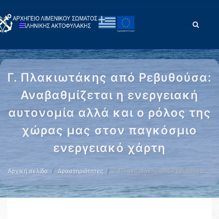
Γ. Πλακιωτάκης από Ρεβυθούσα:
Αναβαθμίζεται η ενεργειακή
αυτονομία αλλά και ο ρόλος της
χώρας μας στον παγκόσμιο
ενεργειακό χάρτη
Αρχική σελίδα
Δραστηριότητες
Γ. Πλακιωτάκης από Ρεβυθούσα: …