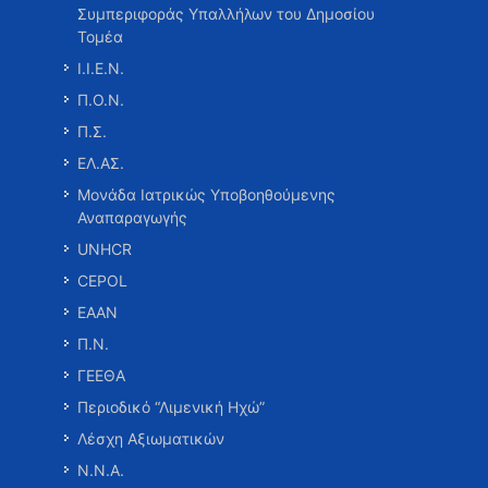
Συμπεριφοράς Υπαλλήλων του Δημοσίου
Τομέα
Ι.Ι.Ε.Ν.
Π.Ο.Ν.
Π.Σ.
ΕΛ.ΑΣ.
Μονάδα Ιατρικώς Υποβοηθούμενης
Αναπαραγωγής
UNHCR
CEPOL
ΕΑΑΝ
Π.Ν.
ΓΕΕΘΑ
Περιοδικό “Λιμενική Ηχώ”
Λέσχη Αξιωματικών
Ν.Ν.Α.