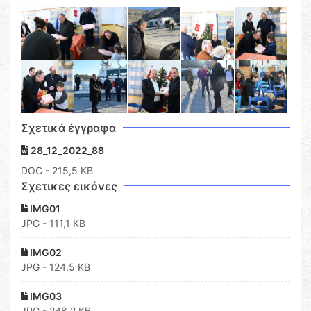
Σχετικά έγγραφα
28_12_2022_88
DOC
- 215,5 KB
Σχετικες εικόνες
IMG01
JPG - 111,1 KB
IMG02
JPG - 124,5 KB
IMG03
JPG - 248,2 KB