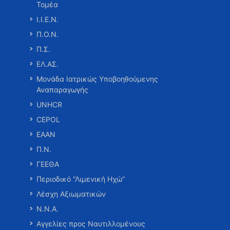
Τομέα
Ι.Ι.Ε.Ν.
Π.Ο.Ν.
Π.Σ.
ΕΛ.ΑΣ.
Μονάδα Ιατρικώς Υποβοηθούμενης
Αναπαραγωγής
UNHCR
CEPOL
ΕΑΑΝ
Π.Ν.
ΓΕΕΘΑ
Περιοδικό “Λιμενική Ηχώ”
Λέσχη Αξιωματικών
Ν.Ν.Α.
Αγγελίες προς Ναυτιλλομένους