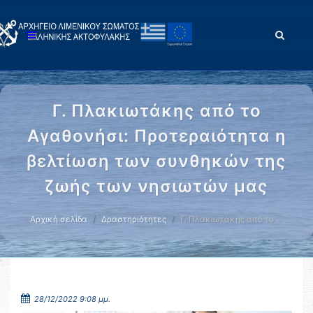
Γ. Πλακιωτάκης από το
Αγαθονήσι: Προτεραιότητα η
βελτίωση των συνθηκών της
ζωής των νησιωτών μας
Αρχική σελίδα
Δραστηριότητες
Γ. Πλακιωτάκης από το …
28/12/2022 9:08 μμ.