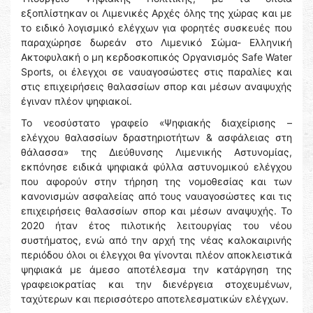
εξοπλίστηκαν οι Λιμενικές Αρχές όλης της χώρας και με
το ειδικό λογισμικό ελέγχων για φορητές συσκευές που
παραχώρησε δωρεάν στο Λιμενικό Σώμα- Ελληνική
Ακτοφυλακή ο μη κερδοσκοπικός Οργανισμός Safe Water
Sports, οι έλεγχοι σε ναυαγοσώστες στις παραλίες και
στις επιχειρήσεις θαλασσίων σπορ και μέσων αναψυχής
έγιναν πλέον ψηφιακοί.
Το νεοσύστατο γραφείο «Ψηφιακής διαχείρισης –
ελέγχου θαλασσίων δραστηριοτήτων & ασφάλειας στη
θάλασσα» της Διεύθυνσης Λιμενικής Αστυνομίας,
εκπόνησε ειδικά ψηφιακά φύλλα αστυνομικού ελέγχου
που αφορούν στην τήρηση της νομοθεσίας και των
κανονισμών ασφαλείας από τους ναυαγοσώστες και τις
επιχειρήσεις θαλασσίων σπορ και μέσων αναψυχής. Το
2020 ήταν έτος πιλοτικής λειτουργίας του νέου
συστήματος, ενώ από την αρχή της νέας καλοκαιρινής
περιόδου όλοι οι έλεγχοι θα γίνονται πλέον αποκλειστικά
ψηφιακά με άμεσο αποτέλεσμα την κατάργηση της
γραφειοκρατίας και την διενέργεια στοχευμένων,
ταχύτερων και περισσότερο αποτελεσματικών ελέγχων.