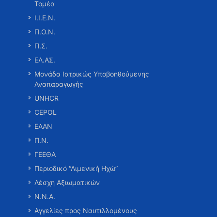
Τομέα
Ι.Ι.Ε.Ν.
Π.Ο.Ν.
Π.Σ.
ΕΛ.ΑΣ.
Μονάδα Ιατρικώς Υποβοηθούμενης
Αναπαραγωγής
UNHCR
CEPOL
ΕΑΑΝ
Π.Ν.
ΓΕΕΘΑ
Περιοδικό “Λιμενική Ηχώ”
Λέσχη Αξιωματικών
Ν.Ν.Α.
Αγγελίες προς Ναυτιλλομένους