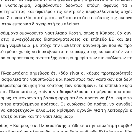
αι υλοποιήσιμα, λαμβάνοντας δεόντως υπόψη αφενός τα ε
στηριότητας και αφετέρου τις κεντρικές περιβαλλοντικές αρχέ
». Στη ναυτιλία, αυτό μεταφράζεται στο ότι το κόστος της ενεργ
 στον εμπορικό διαχειριστή του πλοίου».
σύμμαχο ομονοούντα ναυτιλιακά Κράτη, όπως η Κύπρος, θα συν
στις συνεχιζόμενες διαπραγματεύσεις σε επίπεδο ΕΕ και Διε
τική νομοθεσία, με στόχο την υιοθέτηση κανονισμών που θα πρ
ό τρόπο, χωρίς να διακυβεύεται η κυριαρχία της ευρωπαϊκής ναυ
τερα οι προοπτικές ανάπτυξης και η ευημερία των πιο ευάλωτων π
Πλακιωτάκης σημείωσε ότι «δύο είναι οι κύριες προτεραιότητέ
ν ασφάλεια της ναυσιπλοΐας και πρωτίστως των ναυτικών και δεύ
η περαιτέρω αύξηση του κόστους των καυσίμων». Σε επίπεδο κυ
ο κ. Πλακιωτάκης, «είναι να διαφυλάξουμε το μήνυμα που πρέ
 όμως ταυτόχρονα τη βασική αρχή ότι δεν πρέπει να βλάψουμε το
ό του επιτιθέμενου κράτους. Οι κυρώσεις θα πρέπει να συνοδε
α αποφευχθούν ελλείψεις κρίσιμων αγαθών για τη λειτουργία 
εταξύ αυτών και της ναυτιλίας μας».
άδας – Κύπρου, ο κ. Πλακιωτάκης στάθηκε στην «πολύτιμη συμβο
στη δυνατό να υλοποιηθεί μια αμοιβαία επιδίωξη Ελλάδας και Κύ