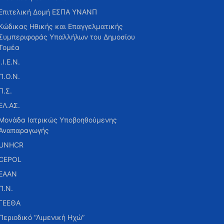
Επιτελική Δομή ΕΣΠΑ ΥΝΑΝΠ
Κώδικας Ηθικής και Επαγγελματικής
Συμπεριφοράς Υπαλλήλων του Δημοσίου
Τομέα
Ι.Ι.Ε.Ν.
Π.Ο.Ν.
Π.Σ.
ΕΛ.ΑΣ.
Μονάδα Ιατρικώς Υποβοηθούμενης
Αναπαραγωγής
UNHCR
CEPOL
ΕΑΑΝ
Π.Ν.
ΓΕΕΘΑ
Περιοδικό “Λιμενική Ηχώ”