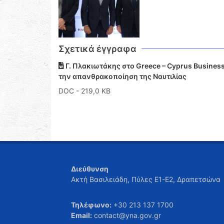
Σχετικά έγγραφα
Γ. Πλακιωτάκης στο Greece – Cyprus Business
την απανθρακοποίηση της Ναυτιλίας
DOC
- 219,0 KB
Διεύθυνση
Ακτή Βασιλειάδη, Πύλες Ε1-Ε2, Δραπετσώνα
Τηλέφωνο:
+30 213 137 1700
Email:
contact@yna.gov.gr