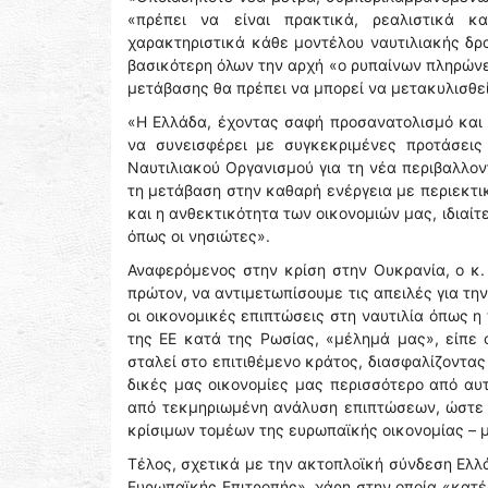
«πρέπει να είναι πρακτικά, ρεαλιστικά κ
χαρακτηριστικά κάθε μοντέλου ναυτιλιακής δρα
βασικότερη όλων την αρχή «ο ρυπαίνων πληρώνει
μετάβασης θα πρέπει να μπορεί να μετακυλισθεί
«Η Ελλάδα, έχοντας σαφή προσανατολισμό και 
να συνεισφέρει με συγκεκριμένες προτάσεις 
Ναυτιλιακού Οργανισμού για τη νέα περιβαλλον
τη μετάβαση στην καθαρή ενέργεια με περιεκτικ
και η ανθεκτικότητα των οικονομιών μας, ιδιαί
όπως οι νησιώτες».
Αναφερόμενος στην κρίση στην Ουκρανία, ο κ. 
πρώτον, να αντιμετωπίσουμε τις απειλές για τη
οι οικονομικές επιπτώσεις στη ναυτιλία όπως 
της ΕΕ κατά της Ρωσίας, «μέλημά μας», είπε 
σταλεί στο επιτιθέμενο κράτος, διασφαλίζοντας
δικές μας οικονομίες μας περισσότερο από αυτ
από τεκμηριωμένη ανάλυση επιπτώσεων, ώστε ν
κρίσιμων τομέων της ευρωπαϊκής οικονομίας – μ
Τέλος, σχετικά με την ακτοπλοϊκή σύνδεση Ελλ
Ευρωπαϊκής Επιτροπής», χάρη στην οποία «κατέ