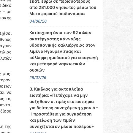
εκατ. ευρώ σε περισσότερους
ιδικά
από 281.000 νησιώτες μέσω του
ς – με
Μεταφορικού Ισοδυνάμου»
ειακής
04/08/26
Κατάσχεση άνω των 92 κιλών
εχίσει
ακατέργαστης κάνναβης
θνούς
υδροπονικής καλλιέργειας στον
οάγουν
λιμένα Ηγουμενίτσας και
τιλίας
σύλληψη ημεδαπού για εισαγωγή
ολιτών
και μεταφορά ναρκωτικών
ουσιών
ς μας:
29/07/26
τερον,
ρώσεων
Β. Κικίλιας για ακτοπλοϊκά
πει να
εισιτήρια: «Πετύχαμε να μην
υς τις
αυξηθούν οι τιμές στα εισιτήρια
ύονται
για δεύτερη συνεχόμενη χρονιά –
εξίσου
Η προσπάθεια για συγκράτηση
και μείωση των τιμών
συνεχίζεται εν μέσω πολέμου»
λή της
πρου».