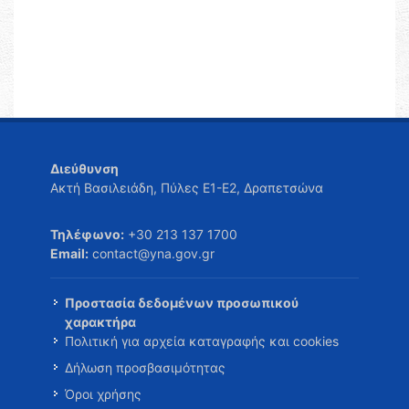
Διεύθυνση
Ακτή Βασιλειάδη, Πύλες Ε1-Ε2, Δραπετσώνα
Τηλέφωνο:
+30 213 137 1700
Email:
contact@yna.gov.gr
Προστασία δεδομένων προσωπικού
χαρακτήρα
Πολιτική για αρχεία καταγραφής και cookies
Δήλωση προσβασιμότητας
Όροι χρήσης